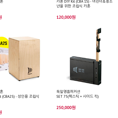
혼
카혼 DIY Kit (CBA 1S) - 어린이&청소
년을 위한 조립식 카혼
원
120,000원
혼
독일명품퍼커션
it (CBA2S) - 성인용 조립식
SET 75(헥스틱 + 사이드 킥)
250,000원
원