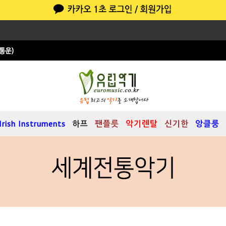
Irish Instruments
하프
팬플릇
악기렌탈
신기한
앙클룽