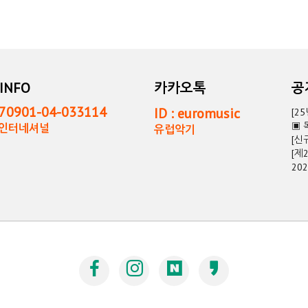
INFO
카카오톡
0901-04-033114
ID : euromusic
[2
▣ 
독인터네셔널
유럽악기
[신
[제
20