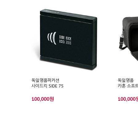
독일명품퍼커션
독일명품
사이드킥 SIDE 75
카혼 소프트
100,000원
100,000