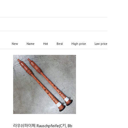
New
Name
Hot
Best
High price
Low price
라우쉬파이페 Rauschpfeife(C키, Bb