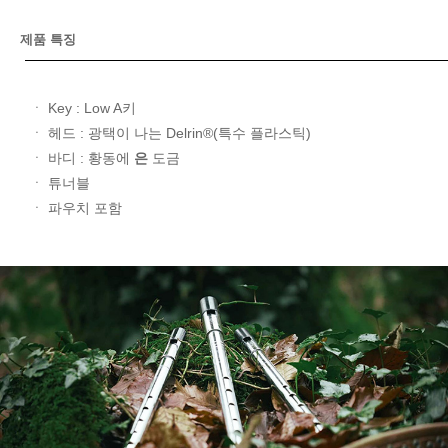
제품 특징
ㆍ Key : Low A키
ㆍ 헤드 : 광택이 나는 Delrin®(특수 플라스틱)
ㆍ 바디 :
황동에
은
도금
ㆍ 튜너블
ㆍ 파우치 포함