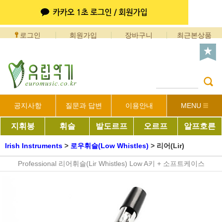
로그인
회원가입
장바구니
최근본상품
공지사항
질문과 답변
이용안내
MENU
지휘봉
휘슬
발도르프
오르프
알프호른
Irish Instruments
>
로우휘슬(Low Whistles)
>
리어(Lir)
Professional 리어휘슬(Lir Whistles) Low A키 + 소프트케이스