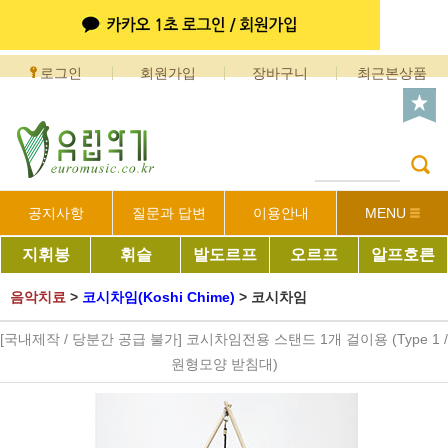
로그인
회원가입
장바구니
최근본상품
공지사항
질문과 답변
이용안내
MENU
지휘봉
휘슬
발도르프
오르프
알프호른
음악치료
>
코시차임(Koshi Chime)
>
코시차임
[국내제작 / 당분간 공급 불가] 코시차임전용 스탠드 1개 걸이용 (Type 1 /
원형모양 받침대)