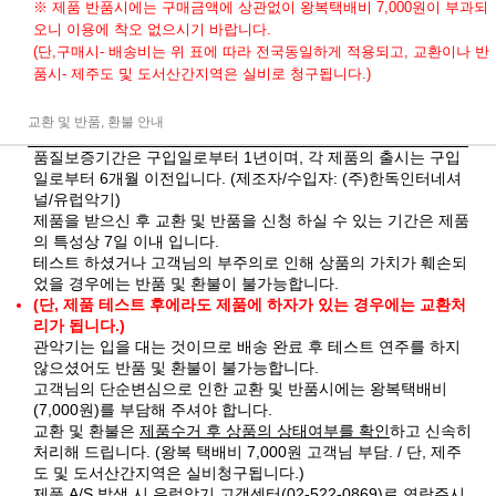
※ 제품 반품시에는 구매금액에 상관없이 왕복택배비 7,000원이 부과되
오니 이용에 착오 없으시기 바랍니다.
(단,구매시- 배송비는 위 표에 따라 전국동일하게 적용되고, 교환이나 반
품시- 제주도 및 도서산간지역은 실비로 청구됩니다.)
교환 및 반품, 환불 안내
품질보증기간은 구입일로부터 1년이며, 각 제품의 출시는 구입
일로부터 6개월 이전입니다. (제조자/수입자: (주)한독인터네셔
널/유럽악기)
제품을 받으신 후 교환 및 반품을 신청 하실 수 있는 기간은 제품
의 특성상 7일 이내 입니다.
테스트 하셨거나 고객님의 부주의로 인해 상품의 가치가 훼손되
었을 경우에는 반품 및 환불이 불가능합니다.
(단, 제품 테스트 후에라도 제품에 하자가 있는 경우에는 교환처
리가 됩니다.)
관악기는 입을 대는 것이므로 배송 완료 후 테스트 연주를 하지
않으셨어도 반품 및 환불이 불가능합니다.
고객님의 단순변심으로 인한 교환 및 반품시에는 왕복택배비
(7,000원)를 부담해 주셔야 합니다.
교환 및 환불은
제품수거 후 상품의 상태여부를 확인
하고 신속히
처리해 드립니다. (왕복 택배비 7,000원 고객님 부담. / 단, 제주
도 및 도서산간지역은 실비청구됩니다.)
제품 A/S 발생 시 유럽악기 고객센터(02-522-0869)로 연락주시