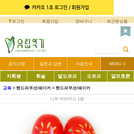
로그인
회원가입
장바구니
최근본상품
공지사항
질문과 답변
이용안내
MENU
지휘봉
휘슬
발도르프
오르프
알프호른
교육
>
핸드퍼쿠션/쉐이커
>
핸드퍼쿠션/쉐이커
나무 마라카스 1쌍