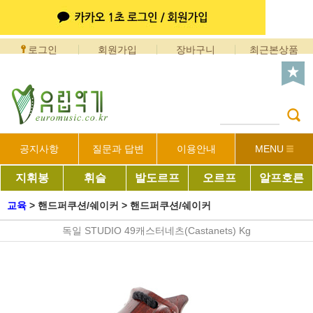
로그인
회원가입
장바구니
최근본상품
공지사항
질문과 답변
이용안내
MENU
지휘봉
휘슬
발도르프
오르프
알프호른
교육
>
핸드퍼쿠션/쉐이커
>
핸드퍼쿠션/쉐이커
독일 STUDIO 49캐스터네츠(Castanets) Kg