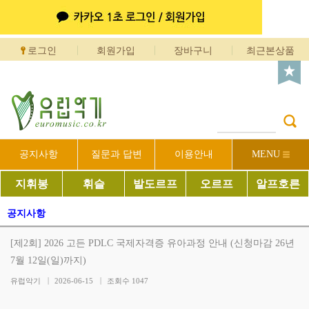
로그인
회원가입
장바구니
최근본상품
공지사항
질문과 답변
이용안내
MENU
지휘봉
휘슬
발도르프
오르프
알프호른
공지사항
[제2회] 2026 고든 PDLC 국제자격증 유아과정 안내 (신청마감 26년
7월 12일(일)까지)
유럽악기
2026-06-15
조회수
1047