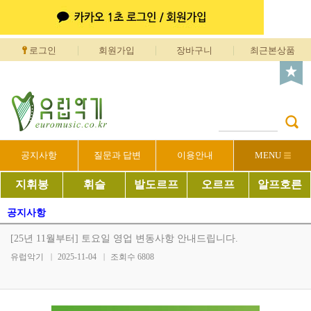
로그인
회원가입
장바구니
최근본상품
공지사항
질문과 답변
이용안내
MENU
지휘봉
휘슬
발도르프
오르프
알프호른
공지사항
[25년 11월부터] 토요일 영업 변동사항 안내드립니다.
유럽악기
2025-11-04
조회수
6808