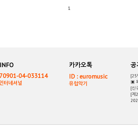
1
INFO
카카오톡
0901-04-033114
ID : euromusic
[2
▣ 
독인터네셔널
유럽악기
[신
[제
20