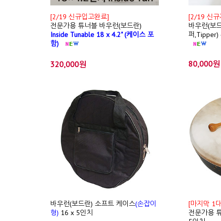
[2/19 신규입고완료]
[2/19 신
전문가용 튜너블 바우런(보드란)
바우런(보드란
Inside Tunable 18 x 4.2" (케이스 포
퍼,Tippe
함)
80,000원
320,000원
바우런(보드란) 소프트 케이스
(손잡이
[마지막 1대
형)
16 x 5인치
전문가용 튜