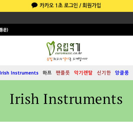
Irish Instruments
하프
팬플릇
악기렌탈
신기한
앙클룽