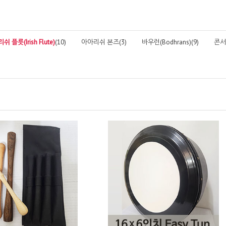
 플릇(Irish Flute)
(10)
아아리쉬 본즈(3)
바우런(Bodhrans)(9)
콘서티