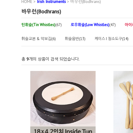
HOME
>
Irish Instruments
>
바우런(Bodhrans)
바우런(Bodhrans)
틴휘슬(Tin Whistles)
(67)
로우휘슬(Low Whistles)
(47)
아이리쉬
휘슬교본 & 악보집(6)
휘슬음반(13)
케이스 I 청소도구(14)
총
9
개의 상품이 검색 되었습니다.