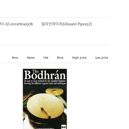
나(Concertinas)(4)
일리언파이프(Uilleann Pipes)(2)
New
Name
Hot
Best
High price
Low price