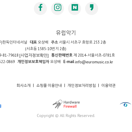
유럽악기
주)한독인터네셔널
대표
오상배
주소
서울시 서초구 효령로 253 2층
(서초동 1585-10번지 2층)
9-81-79618
통신판매번호
제 2014-서울서초-0781호
[사업자정보확인]
522-0869
개인정보보호책임자
오상배
E-mail
info@euromusic.co.kr
|
|
|
회사소개
쇼핑몰 이용안내
개인정보처리방침
이용약관
Copyright © All Rights Reserved.