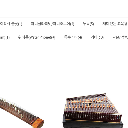
이리쉬 플릇(1)
미니클라리넷/미니오보에(4)
두둑(3)
재미있는 교육용 
m)(1)
워터폰(Water Phone)(4)
특수기타(4)
기타(30)
교본/악보/