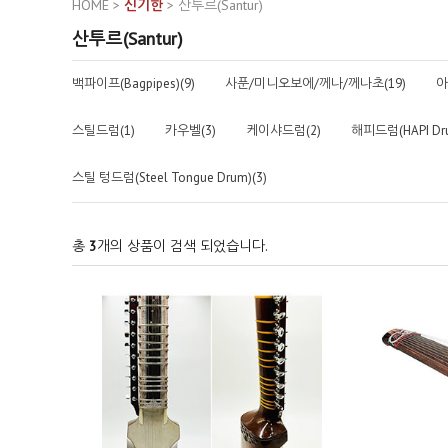
HOME
>
신기한
>
산투르(Santur)
산투르(Santur)
백파이프(Bagpipes)(9)
사푼/미니오보에/께나/께나초(19)
아
스틸드럼(1)
카우벨(3)
케이샤드럼(2)
해피드럼(HAPI Dru
스틸 텅드럼(Steel Tongue Drum)(3)
총
3
개의 상품이 검색 되었습니다.