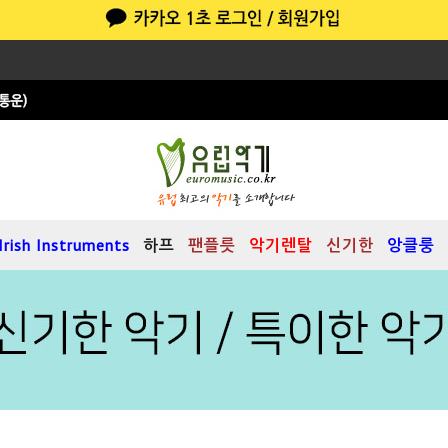
Irish Instruments
하프
팬플릇
악기렌탈
신기한
앙클룽