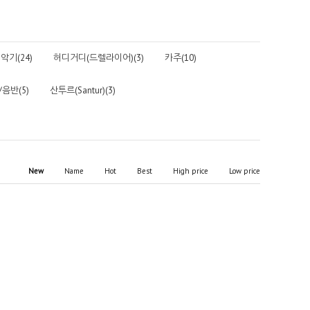
악기(24)
허디거디(드렐라이어)(3)
카주(10)
음반(5)
산투르(Santur)(3)
New
Name
Hot
Best
High price
Low price