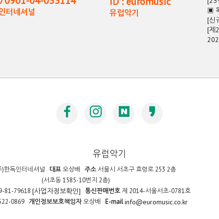
0901-04-033114
ID : euromusic
[2
▣ 
독인터네셔널
유럽악기
[신
[제
20
유럽악기
주)한독인터네셔널
대표
오상배
주소
서울시 서초구 효령로 253 2층
(서초동 1585-10번지 2층)
9-81-79618
통신판매번호
제 2014-서울서초-0781호
[사업자정보확인]
522-0869
개인정보보호책임자
오상배
E-mail
info@euromusic.co.kr