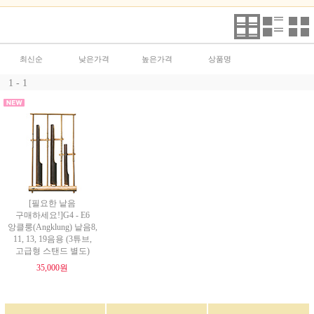
최신순
낮은가격
높은가격
상품명
1 - 1
[필요한 낱음
구매하세요!]G4 - E6
앙클룽(Angklung) 낱음8,
11, 13, 19음용 (3튜브,
고급형 스탠드 별도)
35,000원