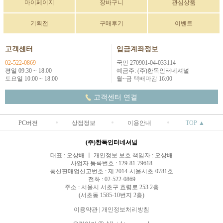
마이페이지
장바구니
관심상품
기획전
구매후기
이벤트
고객센터
입금계좌정보
02-522-0869
국민 270901-04-033114
평일 09:30 ~ 18:00
예금주: (주)한독인터네셔널
토요일 10:00 ~ 18:00
월~금 택배마감 16:00
고객센터 연결
PC버전
상점정보
이용안내
TOP ▲
(주)한독인터네셔널
대표 : 오상배 ㅣ 개인정보 보호 책임자 : 오상배
사업자 등록번호 : 129-81-79618
통신판매업신고번호 : 제 2014-서울서초-0781호
전화 : 02-522-0869
주소 : 서울시 서초구 효령로 253 2층
(서초동 1585-10번지 2층)
이용약관
|
개인정보처리방침