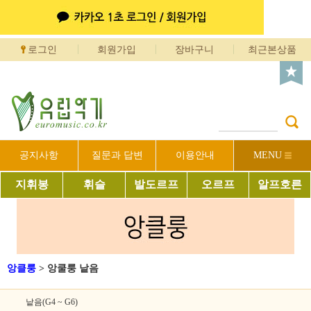
로그인
회원가입
장바구니
최근본상품
공지사항
질문과 답변
이용안내
MENU
지휘봉
휘슬
발도르프
오르프
알프호른
앙클룽
>
앙쿨룽 낱음
낱음(G4 ~ G6)