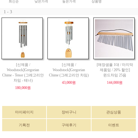
최신순
낮은가격
높은가격
상품명
1 - 3
[신제품 /
[신제품 /
[매장샘플 1대 / 마지막
Woodstock]Gregorian
Woodstock]Gregorian
제품임 / 20% 할인]
Chime - Tenor (그레고리안
Chime (그레고리안 차임)
윈드차임 25음
차임 - 테너)
43,000원
144,000원
180,000원
마이페이지
장바구니
관심상품
기획전
구매후기
이벤트