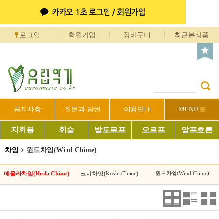
로그인
회원가입
장바구니
최근본상품
공지사항
질문과 답변
이용안내
MENU
지휘봉
휘슬
발도르프
오르프
알프호른
차임
>
윈드차임(Wind Chime)
에올라차임(Heola Chime)
코시차임(Koshi Chime)
윈드차임(Wind Chime)