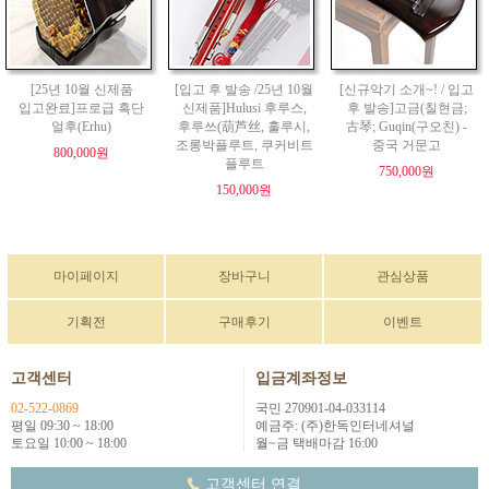
[25년 10월 신제품
[입고 후 발송 /25년 10월
[신규악기 소개~! / 입고
입고완료]프로급 흑단
신제품]Hulusi 후루스,
후 발송]고금(칠현금;
얼후(Erhu)
후루쓰(葫芦丝, 훌루시,
古琴; Guqin(구오친) -
조롱박플루트, 쿠커비트
중국 거문고
800,000원
플루트
750,000원
150,000원
마이페이지
장바구니
관심상품
기획전
구매후기
이벤트
고객센터
입금계좌정보
02-522-0869
국민 270901-04-033114
평일 09:30 ~ 18:00
예금주: (주)한독인터네셔널
토요일 10:00 ~ 18:00
월~금 택배마감 16:00
고객센터 연결