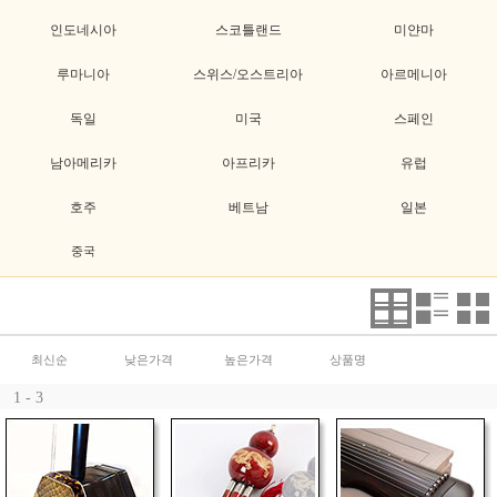
인도네시아
스코틀랜드
미얀마
루마니아
스위스/오스트리아
아르메니아
독일
미국
스페인
남아메리카
아프리카
유럽
호주
베트남
일본
중국
최신순
낮은가격
높은가격
상품명
1 - 3