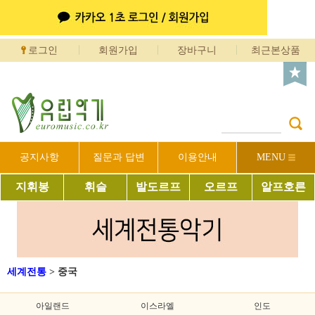
로그인
회원가입
장바구니
최근본상품
공지사항
질문과 답변
이용안내
MENU
지휘봉
휘슬
발도르프
오르프
알프호른
세계전통
>
중국
아일랜드
이스라엘
인도