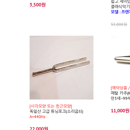
쉽고 재미있
3,500원
클래식악기
모델 : 프
53,000원
[예약상품 /
메탈 카주(K
만3세~99
[사각모양 또는 둥근모양]
11,000원
독일산 고급 튜닝포크(소리굽쇠)
A=440Hz
22,000원