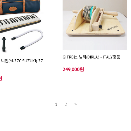
GITRE社 빌라(BIRLA') - ITALY정품
언(M-37C SUZUKI) 37
249,000원
원
1
2
>>