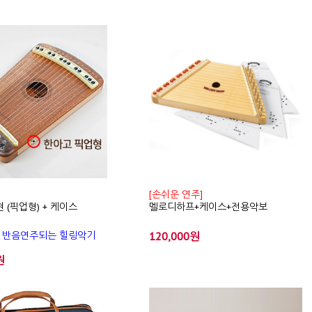
[손쉬운 연주]
 (픽업형) + 케이스
멜로디하프+케이스+전용악보
 반음연주되는 힐링악기
120,000원
원