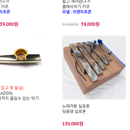
다~!!
쉽고 재미있다~!!
 카주
클래식악기 카주
렌치호른
모델 : 프렌치호른
39,000원
39,000원
53,000원
 입고 후 발송]
AZOO)
세까지 즐길수 있는 악기
노래자랑 실로폰
딩동댕 실로폰
130,000원