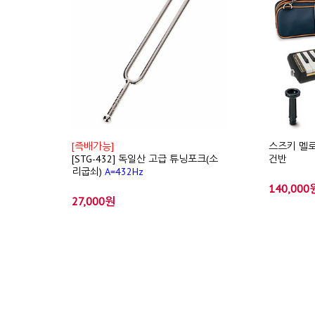
[즉배가능]
스즈키 멜로디
[STG-432] 독일산 고급 튜닝포크(소
건반
리굽쇠)
A=432Hz
140,000
27,000원