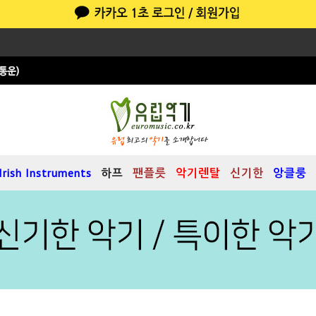
Irish Instruments
하프
팬플릇
악기렌탈
신기한
앙클룽