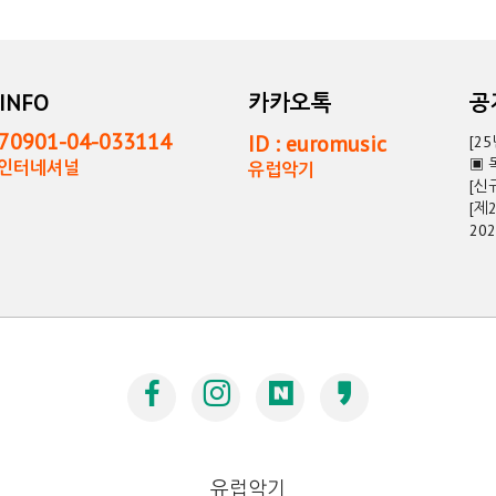
INFO
카카오톡
0901-04-033114
ID : euromusic
[2
▣ 
독인터네셔널
유럽악기
[신
[제
20
유럽악기