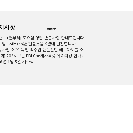
공지사항
more
5년 11월부터] 토요일 영업 변동사항 안내드립니다.
독일 Hofmann社 팬플릇을 6월에 런칭합니다.
규사업 소개] 독일 직수입 맨발신발 레구아노를 소..
2회] 2026 고든 PDLC 국제자격증 유아과정 안내 (..
26년 1월 3일 새소식