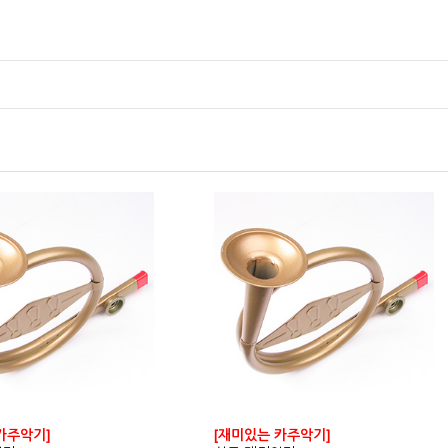
카주악기]
[재미있는 카주악기]