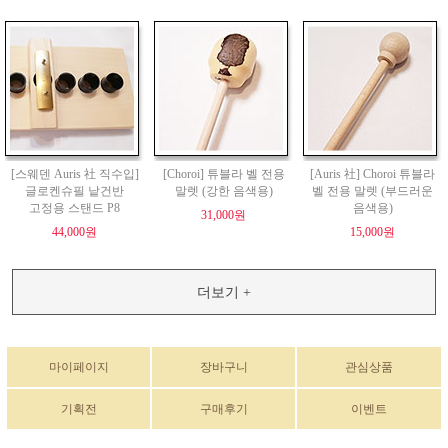
[스웨덴 Auris 社 직수입]
[Choroi] 튜블라 벨 전용
[Auris 社] Choroi 튜블라
글로켄슈필 낱건반
말렛 (강한 음색용)
벨 전용 말렛 (부드러운
고정용 스탠드 P8
음색용)
31,000원
44,000원
15,000원
더보기 +
마이페이지
장바구니
관심상품
기획전
구매후기
이벤트