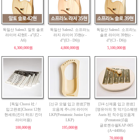
독일산 Salem3. 알토 솔로
독일산 Salem2. 소프라노
독일산 Salem1. 소프라노
라이어 42현E - a'''(E2 -
라지 라이어 35현(e -
솔로 라이어 39현(c -
A6)
d'''(E3 - D6))
d'''(C3 - D6))
6,300,000원
4,800,000원
5,100,000원
[독일 Choroi 社 /
[신규 모델 입고 완료]7현
[3/4 신제품 입고 완료]
입고완료]Choroi 12현
오음계 주니어 라이어
[영유아의 첫 악기]스웨덴
현세트(킨더 하프/ 킨더
LKP(Pentatonic Junior Lyre
Auris 社 직수입오음계
라이어용)
LKP)
(Pentatonic)5음
글로켄슈필KAP-005
100,000원
195,000원
(A=440Hz)
70,000원