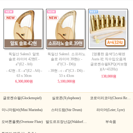
독일산 Salem3. 알토
독일산 Salem1. 소프라노
[영롱한 음색!]스웨덴
솔로 라이어 42현E -
솔로 라이어 39현(c -
Auris 社 직수입오음계
a'''(E2 - A6)
d'''(C3 - D6))
글로켄슈필KPQ(커브형
)(A=432Hz)
- 42현 - E - a'''(E2 - A6) -
- 39현 - c - d'''(C3 - D6) -
63 x 50cm
53 x 43cm
138,000원
6,300,000원
5,100,000원
글로켄슈필(Glockenspiel)
실로폰(Xylophone)
코로이리코더(Choroi Recorder)
미니마림바(Mini Marimba)
스터드럼(Stir Drum)
라이어(Leier; Lyre)
오버톤플릇(Overtone Flute)
발도르프장난감(Waldorf Toy)
부속품