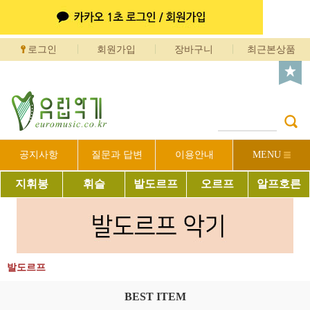
로그인
회원가입
장바구니
최근본상품
공지사항
질문과 답변
이용안내
MENU
지휘봉
휘슬
발도르프
오르프
알프호른
발도르프
BEST ITEM