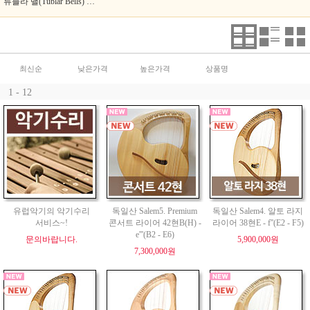
튜블라 밸(Tublar Bells) 코로이(Choroi)
최신순
낮은가격
높은가격
상품명
1 - 12
유럽악기의 악기수리
독일산 Salem5. Premium
독일산 Salem4. 알토 라지
서비스~!
콘서트 라이어 42현B(H) -
라이어 38현E - f''(E2 - F5)
e'''(B2 - E6)
문의바랍니다.
5,900,000원
7,300,000원