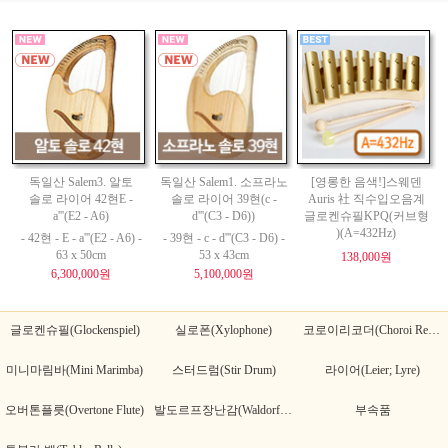
독일산 Salem3. 알토
독일산 Salem1. 소프라노
[영롱한 음색!]스웨덴
솔로 라이어 42현E -
솔로 라이어 39현(c -
Auris 社 직수입오음계
a'''(E2 - A6)
d'''(C3 - D6))
글로켄슈필KPQ(커브형
)(A=432Hz)
- 42현 - E - a'''(E2 - A6) -
- 39현 - c - d'''(C3 - D6) -
63 x 50cm
53 x 43cm
138,000원
6,300,000원
5,100,000원
글로켄슈필(Glockenspiel)
실로폰(Xylophone)
코로이리코더(Choroi Recorder)
미니마림바(Mini Marimba)
스터드럼(Stir Drum)
라이어(Leier; Lyre)
오버톤플릇(Overtone Flute)
발도르프장난감(Waldorf Toy)
부속품