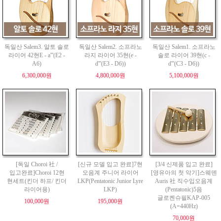
독일산 Salem3. 알토 솔로
독일산 Salem2. 소프라노
독일산 Salem1. 소프라노
라이어 42현E - a'''(E2 -
라지 라이어 35현(e -
솔로 라이어 39현(c -
A6)
d'''(E3 - D6))
d'''(C3 - D6))
6,300,000원
4,800,000원
5,100,000원
[독일 Choroi 社 /
[신규 모델 입고 완료]7현
[3/4 신제품 입고 완료]
입고완료]Choroi 12현
오음계 주니어 라이어
[영유아의 첫 악기]스웨덴
현세트(킨더 하프/ 킨더
LKP(Pentatonic Junior Lyre
Auris 社 직수입오음계
라이어용)
LKP)
(Pentatonic)5음
글로켄슈필KAP-005
100,000원
195,000원
(A=440Hz)
70,000원