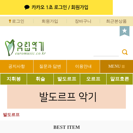
로그인
회원가입
장바구니
최근본상품
공지사항
질문과 답변
이용안내
MENU
지휘봉
휘슬
발도르프
오르프
알프호른
발도르프
BEST ITEM