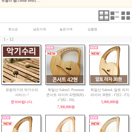
튜블라 밸(Tublar Bells) 코로이(Choroi)
최신순
낮은가격
높은가격
상품명
1 - 12
유럽악기의 악기수리
독일산 Salem5. Premium
독일산 Salem4. 알토 라지
서비스~!
콘서트 라이어 42현B(H) -
라이어 38현E - f''(E2 - F5)
e'''(B2 - E6)
문의바랍니다.
5,900,000원
7,300,000원