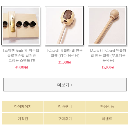
[스웨덴 Auris 社 직수입]
[Choroi] 튜블라 벨 전용
[Auris 社] Choroi 튜블라
글로켄슈필 낱건반
말렛 (강한 음색용)
벨 전용 말렛 (부드러운
고정용 스탠드 P8
음색용)
31,000원
44,000원
15,000원
더보기 +
마이페이지
장바구니
관심상품
기획전
구매후기
이벤트