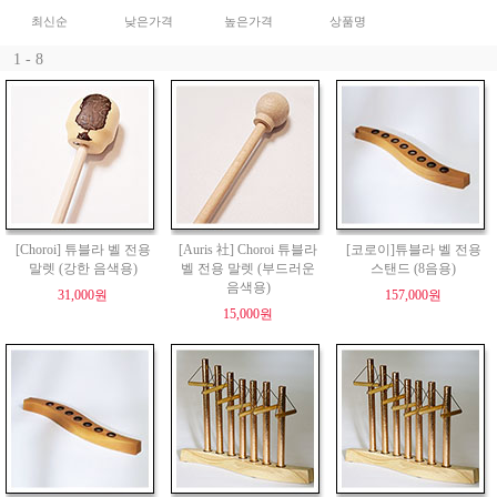
최신순
낮은가격
높은가격
상품명
1 - 8
[Choroi] 튜블라 벨 전용
[Auris 社] Choroi 튜블라
[코로이]튜블라 벨 전용
말렛 (강한 음색용)
벨 전용 말렛 (부드러운
스탠드 (8음용)
음색용)
31,000원
157,000원
15,000원