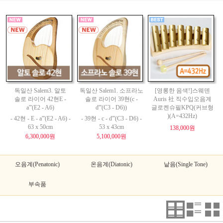
독일산 Salem3. 알토
독일산 Salem1. 소프라노
[영롱한 음색!]스웨덴
솔로 라이어 42현E -
솔로 라이어 39현(c -
Auris 社 직수입오음계
a'''(E2 - A6)
d'''(C3 - D6))
글로켄슈필KPQ(커브형
)(A=432Hz)
- 42현 - E - a'''(E2 - A6) -
- 39현 - c - d'''(C3 - D6) -
63 x 50cm
53 x 43cm
138,000원
6,300,000원
5,100,000원
오음계(Penatonic)
온음계(Diatonic)
낱음(Single Tone)
부속품