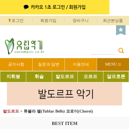
로그인
회원가입
장바구니
최근본상품
공지사항
질문과 답변
이용안내
MENU
지휘봉
휘슬
발도르프
오르프
알프호른
발도르프
>
튜블라 밸(Tublar Bells) 코로이(Choroi)
BEST ITEM