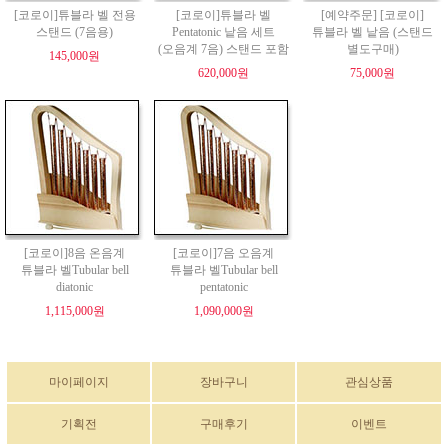
[코로이]튜블라 벨 전용
[코로이]튜블라 벨
[예약주문] [코로이]
스탠드 (7음용)
Pentatonic 낱음 세트
튜블라 벨 낱음 (스탠드
(오음계 7음) 스탠드 포함
별도구매)
145,000원
620,000원
75,000원
[코로이]8음 온음계
[코로이]7음 오음계
튜블라 벨Tubular bell
튜블라 벨Tubular bell
diatonic
pentatonic
1,115,000원
1,090,000원
마이페이지
장바구니
관심상품
기획전
구매후기
이벤트