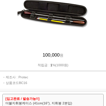
100,000
원
적립금 :
1
%(1000원)
제조사 : Protec
상품코드BC16
[입고완료 / 발송가능!!]
더블지휘봉케이스 (41cm(16"), 지휘봉 2본입)