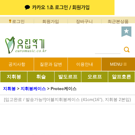
로그인
회원가입
장바구니
최근본상품
공지사항
질문과 답변
이용안내
MENU
지휘봉
휘슬
발도르프
오르프
알프호른
지휘봉
>
지휘봉케이스
>
Protec케이스
[입고완료 / 발송가능!!]더블지휘봉케이스 (41cm(16"), 지휘봉 2본입)