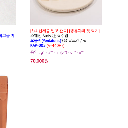
[3/4 신제품 입고 완료] [영유아의 첫 악기]
최고급 지
스웨덴 Auris 社 직수입
오음계(Pentatonic)
5음 글로켄슈필
KAP-005
(A=440Hz)
음역 : g''' - a''' - h'''(b''') - d'''' - e''''
70,000원