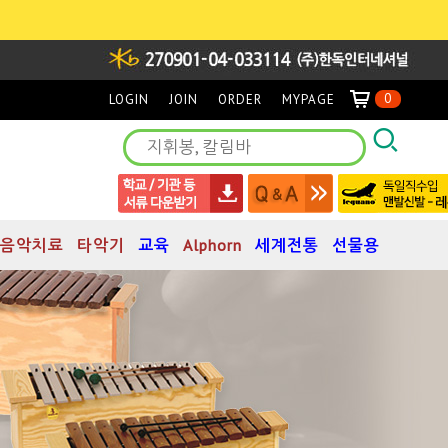
0
LOGIN
JOIN
ORDER
MYPAGE
음악치료
타악기
교육
Alphorn
세계전통
선물용