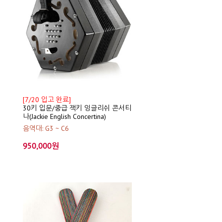
[7/20 입고 완료]
30키 입문/중급 잭키 잉글리쉬 콘서티
나(Jackie English Concertina)
음역대: G3 ~ C6
950,000원