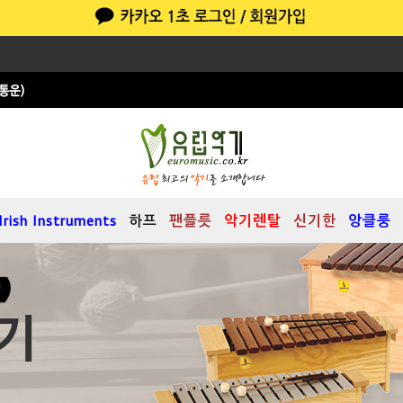
Irish Instruments
하프
팬플릇
악기렌탈
신기한
앙클룽