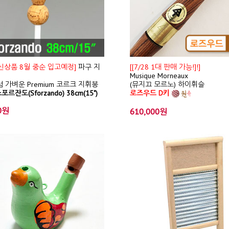
/ 신상품 8월 중순 입고예정]
파구 지
[[7/28 1대 판매 가능!]!]
Musique Morneaux
 가벼운 Premium 코르크 지휘봉
(뮤지끄 모르노) 하이휘슬
포르잔도(Sforzando) 38cm(15")
로즈우드 D키
0원
610,000원