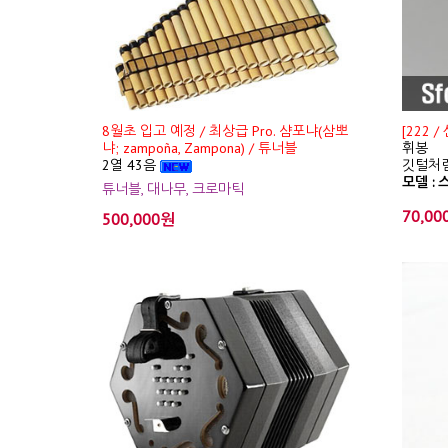
8월초 입고 예정 / 최상급 Pro. 샴포냐(삼뽀
[222 
냐; zampoña, Zampona) / 튜너블
휘봉
2열 43음
깃털처럼
모델 : 스
튜너블, 대나무, 크로마틱
70,00
500,000원