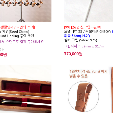
특별할인~! / 자연의 소리]
[99] [26년 신규입고완료]
 차임(Seed Chime)
모델 : FT-3S / 픽보이(PICKBOY)
ound-Healing 등에 추천
휘봉 36cm(14.2")
실버 그립 (Silver 925)
션에서 스탠드도 함께 구매하세요.
그립사이즈 52mm x φ17mm
00원
370,000원
00원