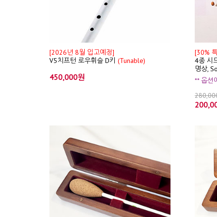
[2026년 8월 입고예정]
[30% 
V5치프턴 로우휘슬 D키
(Tunable)
4종 시드
명상, S
450,000원
** 옵
280,0
200,0