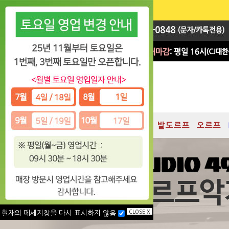
지휘봉
대박 Sale
차임
발도르프
오르프
CLOSE X
현재의 메세지창을 다시 표시하지 않음