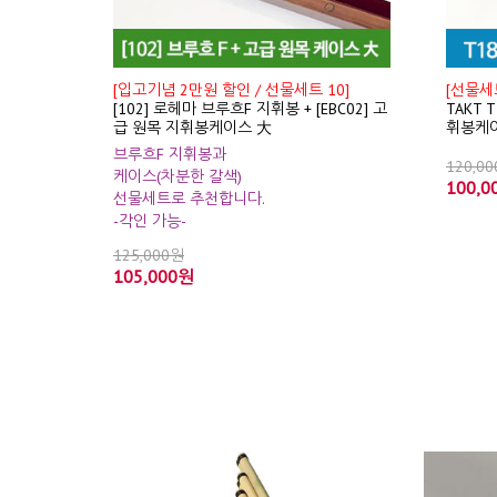
[입고기념 2만원 할인 / 선물세트 10]
[선물세트
[102] 로헤마 브루흐F 지휘봉 + [EBC02] 고
TAKT 
급 원목 지휘봉케이스 大
휘봉케
브루흐F 지휘봉과
120,0
케이스(차분한 갈색)
100,0
선물세트로 추천합니다.
-각인 가능-
125,000원
105,000원