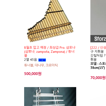
8월초 입고 예정 / 최상급 Pro. 샴포냐
[222 / 
(삼뽀냐; zampoña, Zampona) / 튜너
구 지휘봉
블
깃털처럼 가
2열 43음
휘봉
모델 : 스포르
튜너블, 대나무, 크로마틱
38cm(15")
500,000원
70,000원