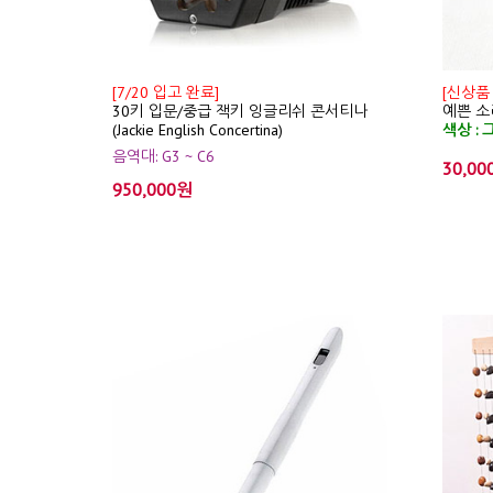
[7/20 입고 완료]
[신상품
30키 입문/중급 잭키 잉글리쉬 콘서티나
예쁜 소리
(Jackie English Concertina)
색상 : 
음역대: G3 ~ C6
30,00
950,000원