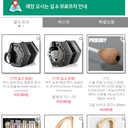
발도르프
베스트
특별상품
[7/20 입고 완료]
[7/20 입고 완료]
[79]
30키 입문/중급 앵글로 콘서
30키 입문/중급 잭키 잉글리
[5월 26일 신규입고 완료/
티나(로셸 Rochelle Anglo C
쉬 콘서티나(Jackie English
무라마츠 PK 524와 동일/ F
oncertina)
Concertina)
T-250CD350 / 픽보이(PICK
950,000원
BOY) 지휘봉 38cm(13.8")
음역대: G3 ~ C6
Maple 샤프트
950,000원
그립 사이즈 Ø25 x 40mm
60,000원