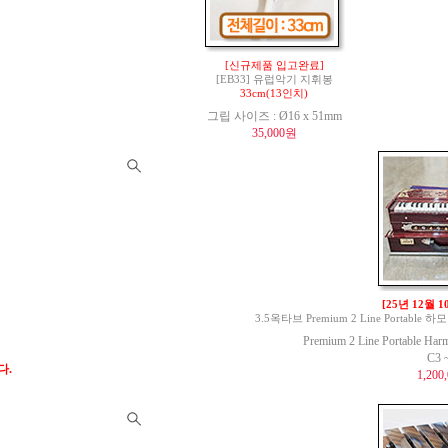
[신규제품 입고완료]
[EB33] 유럽악기 지휘봉
33cm(13인치)
그립 사이즈 : Ø16 x 51mm
35,000원
[25년 12월 
3.5옥타브 Premium 2 Line Portable 하모
Premium 2 Line Portable Har
C3 
다.
1,200