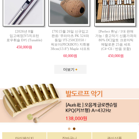
[2026년 8월
[79] [5월 26일 신규입고
[Perfect 튜닝 / 1대 판매
입고예정]V5치프턴
완료/ 무라마츠 PK 524와
가능 / 중고악기 신품가격의
로우휘슬 D키 (Tunable)
동일/ FT-250CD350 /
80% DC]알토 크로마틱
픽보이(PICKBOY) 지휘봉
메탈로폰 25음 세트
450,000원
38cm(13.8") Maple 샤프트
(C4~C6 / 반음 포함)
60,000원
450,000원
더보기
마이페이지
장바구니
관심상품