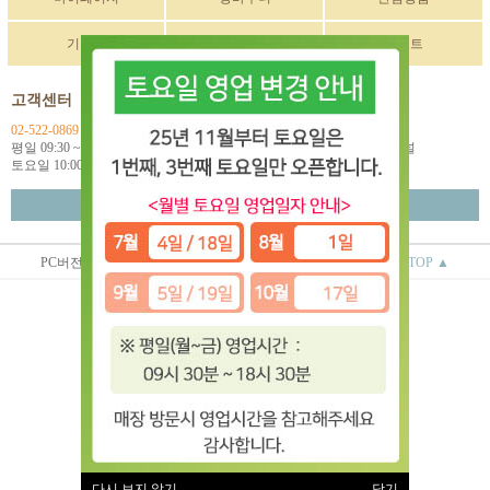
기획전
구매후기
이벤트
고객센터
입금계좌정보
02-522-0869
국민 270901-04-033114
평일 09:30 ~ 18:00
예금주: (주)한독인터네셔널
토요일 10:00 ~ 18:00
월~금 택배마감 16:00
고객센터 연결
PC버전
상점정보
이용안내
TOP ▲
(주)한독인터네셔널
대표 : 오상배 ㅣ 개인정보 보호 책임자 : 오상배
사업자 등록번호 : 129-81-79618
통신판매업신고번호 : 제 2014-서울서초-0781호
전화 : 02-522-0869
주소 : 서울시 서초구 효령로 253 2층
(서초동 1585-10번지 2층)
이용약관
|
개인정보처리방침
유럽악기 ⓒ All rights reserved.
다시 보지 않기
닫기