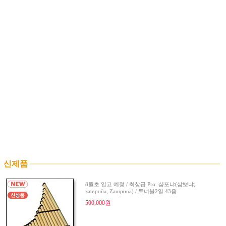
신제품
8월초 입고 예정 / 최상급 Pro. 샴포냐(삼뽀냐;
zampoña, Zampona) / 튜너블2열 43음
500,000원