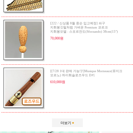
[222 / 신상품 8월 중순 입고예정] 파구
지휘봉깃털처럼 가벼운 Premium 코르크
지휘봉모델 : 스포르잔도(Sforzando) 38cm(15")
70,000원
[[7/28 1대 판매 가능!]!]Musique Morneaux(뮤지끄
모르노) 하이휘슬로즈우드 D키
610,000원
더보기