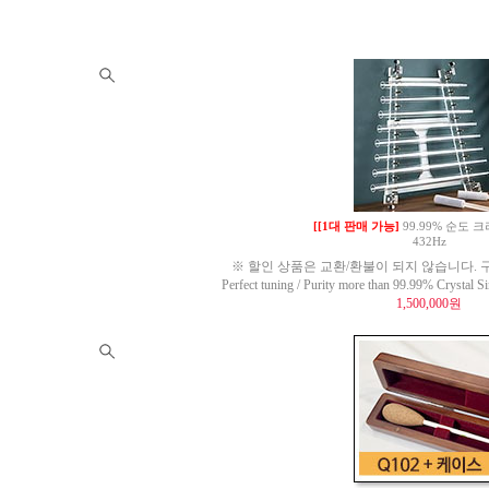
[[1대 판매 가능]
99.99% 순도
432Hz
※ 할인 상품은 교환/환불이 되지 않습니다. 구
Perfect tuning / Purity more than 99.99% Crysta
1,500,000원