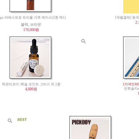
agu 마에스트로 트리플 가죽 케이스(2종 택1)
[개별결제] 동국
2
블랙, 브라운
170,000원
목관리코더 /휘슬 조인트 그리스 외 2종
[가격인하!
4,000원
틴휘슬/Gen