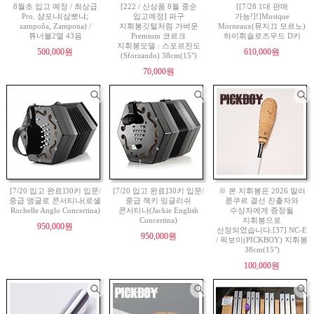
8월초 입고 예정 / 최상급
[222 / 신상품 8월 중순
[[7/28 1대 판매
Pro. 샴포냐(삼뽀냐;
입고예정] 파구
가능!]!]Musique
zampoña, Zampona) /
지휘봉깃털처럼 가벼운
Morneaux(뮤지끄 모르노)
튜너블2열 43음
Premium 코르크
하이휘슬로즈우드 D키
지휘봉모델 : 스포르잔도
500,000원
610,000원
(Sforzando) 38cm(15")
70,000원
[7/20 입고 완료]30키 입문/
[7/20 입고 완료]30키 입문/
※ 본 지휘봉은 2026 말러
중급 앵글로 콘서티나(로셸
중급 잭키 잉글리쉬
콩쿠르 결선 진출자와
Rochelle Anglo Concertina)
콘서티나(Jackie English
수상자에게 증정될
Concertina)
지휘봉으로
950,000원
선정되었습니다.[37] NC-E
950,000원
/ 픽보이(PICKBOY) 지휘봉
38cm(15")
100,000원