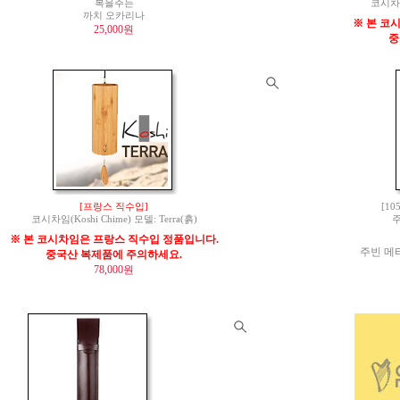
복을주는
코시차임(
까치 오카리나
※ 본 코
25,000원
중
[프랑스 직수입]
[10
코시차임(Koshi Chime) 모델: Terra(흙)
주
※ 본 코시차임은 프랑스 직수입 정품입니다.
주빈 메타
중국산 복제품에 주의하세요.
78,000원