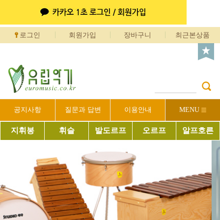
로그인
회원가입
장바구니
최근본상품
공지사항
질문과 답변
이용안내
MENU
지휘봉
휘슬
발도르프
오르프
알프호른