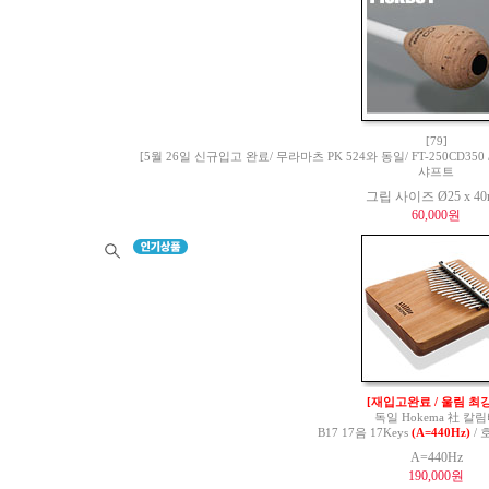
[79]
[5월 26일 신규입고 완료/ 무라마츠 PK 524와 동일/ FT-250CD350 / 
샤프트
그립 사이즈 Ø25 x 4
60,000원
[재입고완료 / 울림 최강
독일 Hokema 社 칼
B17 17음 17Keys
(A=440Hz)
/ 
A=440Hz
190,000원