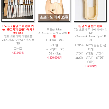
[Perfect 튜닝 / 1대 판매 가
[신규 모델 입고 완료]
능 / 중고악기 신품가격의 8
독일산 Salem
7현 오음계 주니어 라이어 L
0% DC]
2. 소프라노 라지 라이어
35
KP
알토 크로마틱 메탈로폰
현
(Pentatonic Junior Lyre LK
25음 세트 (C4~C6 / 반음 포
(e - d'''(E3 - D6))
P)
함)
- 35현
LOP & LNP와 동일한 음
C4~C6
- e - d'''(E3 - D6)
역대
450,000원
- 53 x 43cm
d'(D4) – e'(E4) – g'(G4) –
4,800,000원
a'(A3) – b'(A4) – d"(D3)–
e"(E4)
195,000원