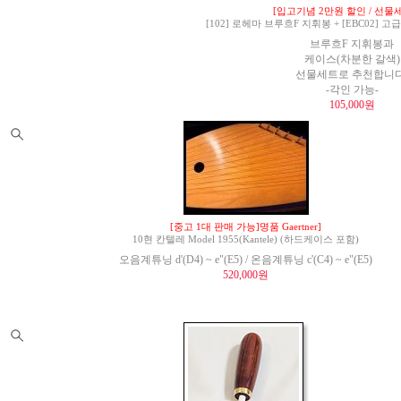
[입고기념 2만원 할인 / 선물세
[102] 로헤마 브루흐F 지휘봉 + [EBC02]
브루흐F 지휘봉과
케이스(차분한 갈색)
선물세트로 추천합니다
-각인 가능-
105,000원
[중고 1대 판매 가능]명품 Gaertner]
10현 칸텔레 Model 1955(Kantele) (하드케이스 포함)
오음계튜닝 d'(D4) ~ e"(E5) / 온음계튜닝 c'(C4) ~ e"(E5)
520,000원