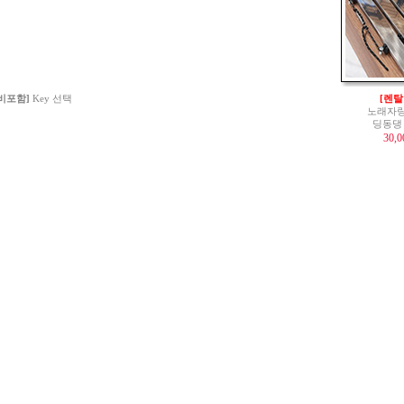
 비포함]
Key 선택
[렌탈
노래자랑
딩동댕
30,