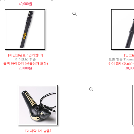
40,000원
[재입고완료 / 인기짱!!!]
[입고
리어(Lir) 휘슬
토만 휘슬 Thomann 
블랙 하이 D키 (선물상자 포함)
하이 D키 (Blac
20,000원
30,0
[마지막 1개 남음]