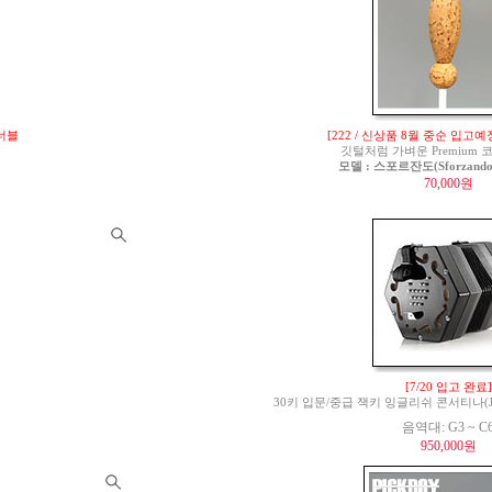
튜너블
[222 / 신상품 8월 중순 입고예
깃털처럼 가벼운 Premium
모델 : 스포르잔도(Sforzando)
70,000원
[7/20 입고 완료]
30키 입문/중급 잭키 잉글리쉬 콘서티나(Jackie 
음역대: G3 ~ C
950,000원