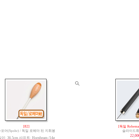
[82]
[독일 Rohem
포어(Spohr) / 독일 로헤마 社 지휘봉
슬라이드휘슬
22,0
이: 36.5cm 샤프트: Hornbeam /14g