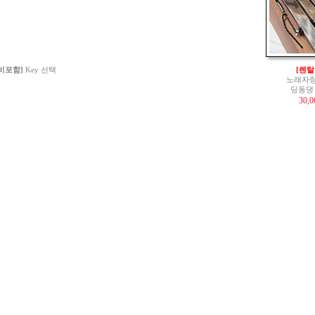
 비포함]
Key 선택
[렌탈
노래자랑
딩동댕
30,