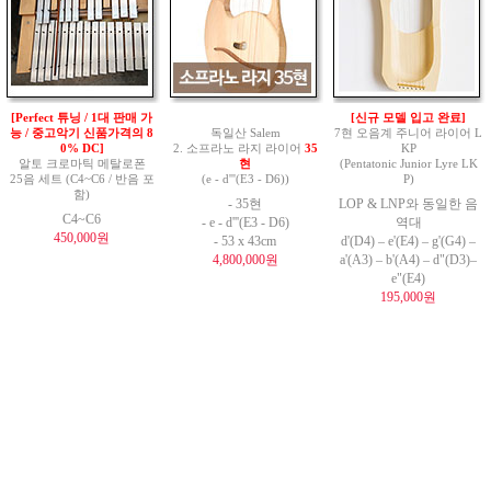
[Perfect 튜닝 / 1대 판매 가
[신규 모델 입고 완료]
능 / 중고악기 신품가격의 8
독일산 Salem
7현 오음계 주니어 라이어 L
0% DC]
2. 소프라노 라지 라이어
35
KP
알토 크로마틱 메탈로폰
현
(Pentatonic Junior Lyre LK
25음 세트 (C4~C6 / 반음 포
(e - d'''(E3 - D6))
P)
함)
- 35현
LOP & LNP와 동일한 음
C4~C6
- e - d'''(E3 - D6)
역대
450,000원
- 53 x 43cm
d'(D4) – e'(E4) – g'(G4) –
4,800,000원
a'(A3) – b'(A4) – d"(D3)–
e"(E4)
195,000원