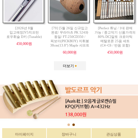
[2026년 8월
[79] [5월 26일 신규입고
[Perfect 튜닝 / 1대 판매
입고예정]V5치프턴
완료/ 무라마츠 PK 524와
가능 / 중고악기 신품가격의
로우휘슬 D키 (Tunable)
동일/ FT-250CD350 /
80% DC]알토 크로마틱
픽보이(PICKBOY) 지휘봉
메탈로폰 25음 세트
450,000원
38cm(13.8") Maple 샤프트
(C4~C6 / 반음 포함)
60,000원
450,000원
더보기
마이페이지
장바구니
관심상품