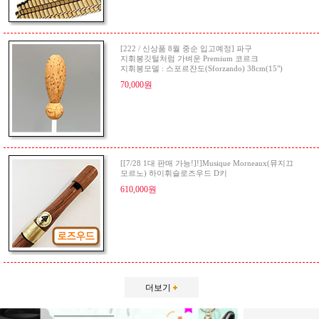
[222 / 신상품 8월 중순 입고예정] 파구
지휘봉깃털처럼 가벼운 Premium 코르크
지휘봉모델 : 스포르잔도(Sforzando) 38cm(15")
70,000원
[[7/28 1대 판매 가능!]!]Musique Morneaux(뮤지끄
모르노) 하이휘슬로즈우드 D키
610,000원
더보기