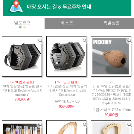
발도르프
베스트
특별상품
[7/20 입고 완료]
[7/20 입고 완료]
[79]
30키 입문/중급 앵글로 콘서
30키 입문/중급 잭키 잉글리
[5월 26일 신규입고 완료/
티나(로셸 Rochelle Anglo C
쉬 콘서티나(Jackie English
무라마츠 PK 524와 동일/ F
oncertina)
Concertina)
T-250CD350 / 픽보이(PICK
950,000원
BOY) 지휘봉 38cm(13.8")
음역대: G3 ~ C6
Maple 샤프트
950,000원
그립 사이즈 Ø25 x 40mm
60,000원