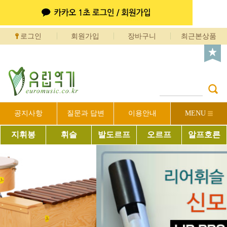
로그인
회원가입
장바구니
최근본상품
공지사항
질문과 답변
이용안내
MENU
지휘봉
휘슬
발도르프
오르프
알프호른