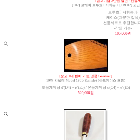
[입고기념 2만원 할인 / 선물세
[102] 로헤마 브루흐F 지휘봉 + [EBC02]
브루흐F 지휘봉과
케이스(차분한 갈색)
선물세트로 추천합니다
-각인 가능-
105,000원
[중고 1대 판매 가능]명품 Gaertner]
10현 칸텔레 Model 1955(Kantele) (하드케이스 포함)
오음계튜닝 d'(D4) ~ e"(E5) / 온음계튜닝 c'(C4) ~ e"(E5)
520,000원