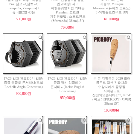
Pro. 샴포냐(삼뽀냐;
입고예정] 파구
가능!]!]Musique
zampoña, Zampona) /
지휘봉깃털처럼 가벼운
Morneaux(뮤지끄 모르노)
튜너블2열 43음
Premium 코르크
하이휘슬로즈우드 D키
지휘봉모델 : 스포르잔도
500,000원
610,000원
(Sforzando) 38cm(15")
70,000원
[7/20 입고 완료]30키 입문/
[7/20 입고 완료]30키 입문/
※ 본 지휘봉은 2026 말러
중급 앵글로 콘서티나(로셸
중급 잭키 잉글리쉬
콩쿠르 결선 진출자와
Rochelle Anglo Concertina)
콘서티나(Jackie English
수상자에게 증정될
Concertina)
지휘봉으로
950,000원
선정되었습니다.[37] NC-E
950,000원
/ 픽보이(PICKBOY) 지휘봉
38cm(15")
100,000원