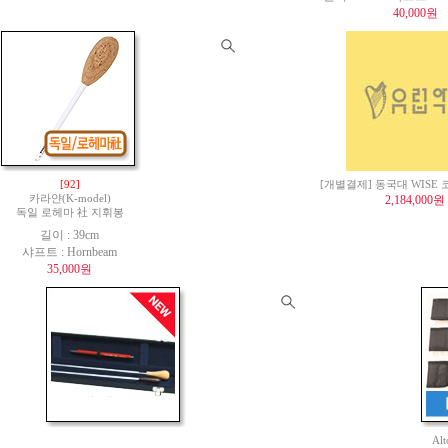
40,000원
[92]
[개별결제] 동국대 WISE
카라얀(K-model)
2,184,000원
독일 로헤마 社 지휘봉
길이 : 39cm
샤프트 : Hornbeam
35,000원
Al