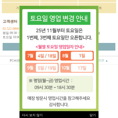
기획전
구매후기
이벤트
고객센터
입금계좌정보
02-522-0869
국민 270901-04-033114
평일 09:30 ~ 18:00
예금주: (주)한독인터네셔널
토요일 10:00 ~ 18:00
월~금 택배마감 16:00
고객센터 연결
PC버전
상점정보
이용안내
TOP ▲
(주)한독인터네셔널
대표 : 오상배 ㅣ 개인정보 보호 책임자 : 오상배
사업자 등록번호 : 129-81-79618
통신판매업신고번호 : 제 2014-서울서초-0781호
전화 : 02-522-0869
주소 : 서울시 서초구 효령로 253 2층
(서초동 1585-10번지 2층)
이용약관
|
개인정보처리방침
유럽악기 ⓒ All rights reserved.
다시 보지 않기
닫기