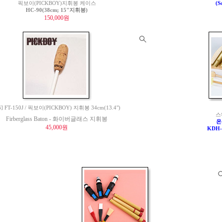
픽보이(PICKBOY)지휘봉 케이스
(S
HC-90(38cm; 15"지휘봉)
150,000원
6] FT-150J / 픽보이(PICKBOY) 지휘봉 34cm(13.4")
스
Firberglass Baton - 화이버글래스 지휘봉
온
45,000원
KDH-