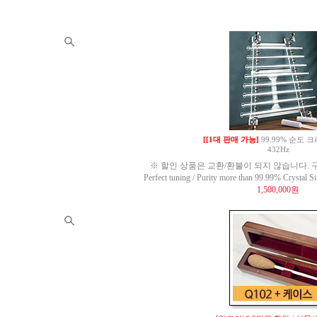
[[1대 판매 가능]
99.99% 순도
432Hz
※ 할인 상품은 교환/환불이 되지 않습니다. 구
Perfect tuning / Purity more than 99.99% Crysta
1,500,000원