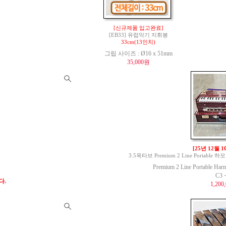
[신규제품 입고완료]
[EB33] 유럽악기 지휘봉
33cm(13인치)
그립 사이즈 : Ø16 x 51mm
35,000원
[25년 12월 
3.5옥타브 Premium 2 Line Portable 하모
Premium 2 Line Portable Har
C3 
다.
1,200