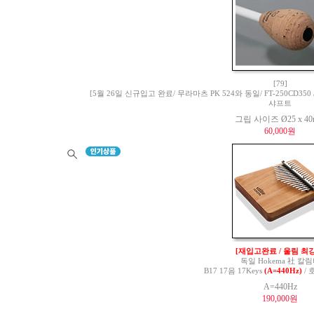
[79]
[5월 26일 신규입고 완료/ 무라마츠 PK 524와 동일/ FT-250CD350 / 
샤프트
그립 사이즈 Ø25 x 4
60,000원
[재입고완료 / 울림 최강
독일 Hokema 社 칼
B17 17음 17Keys
(A=440Hz)
/ 
A=440Hz
190,000원