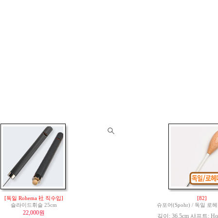
[독일 Rohema 社 직수입]
[82]
슬라이드휘슬 25cm
슈포어(Spohr) / 독일 
22,000원
길이: 36.5cm 샤프트: Hor