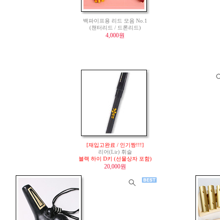
백파이프용 리드 모음 No.1
(챈터리드 / 드론리드)
4,000원
[재입고완료 / 인기짱!!!]
리어(Lir) 휘슬
블랙 하이 D키 (선물상자 포함)
20,000원