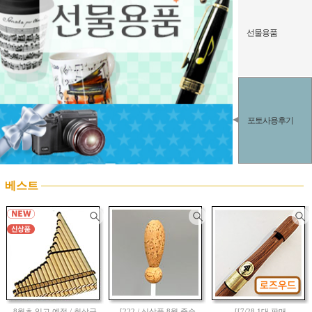
선물용품
포토사용후기
베스트
8월초 입고 예정 / 최상급
[222 / 신상품 8월 중순
[[7/28 1대 판매