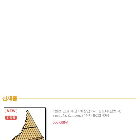
신제품
8월초 입고 예정 / 최상급 Pro. 샴포냐(삼뽀냐;
zampoña, Zampona) / 튜너블2열 43음
500,000원