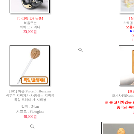
[마지막 1개 남음]
[영
복을주는
스웨덴 
까치 오카리나
오음
25,000원
K
(
1
[101] 퍼셀(Purcell) Fiberglass
[프
백우주 지휘자가 사랑하는 지휘봉
코시차임(Koshi 
독일 로헤마 社 지휘봉
※ 본 코시차임은 
길이 : 34cm
중국산 복
샤프트 : Fiberglass
40,000원