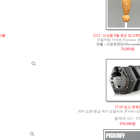
튜너블
[222 / 신상품 8월 중순 입고예
깃털처럼 가벼운 Premium
모델 : 스포르잔도(Sforzando)
70,000원
[7/20 입고 완료]
30키 입문/중급 잭키 잉글리쉬 콘서티나(Jackie 
음역대: G3 ~ C
950,000원