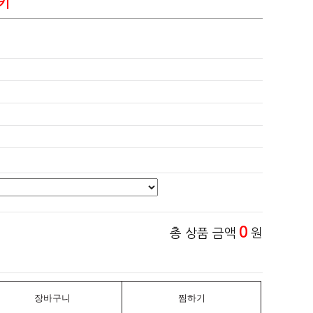
C키
0
총 상품 금액
원
장바구니
찜하기