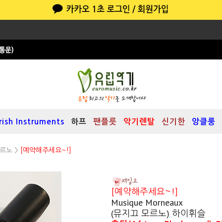
Irish Instruments
하프
팬플릇
악기렌탈
신기한
앙클룽
르노
>
[예약해주세요~!]
[예약해주세요~!]
Musique Morneaux
(뮤지끄 모르노) 하이휘슬