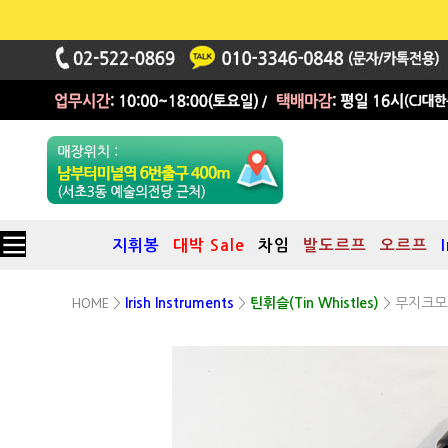
지휘봉
대박 Sale
차임
발도르프
오르프
HOME
무지크모
>
Irish Instruments
>
틴휘슬(Tin Whistles)
>
Musique Morneaux
(뮤지끄 모르노) 하이휘슬
흑단(African Blackwood) C키