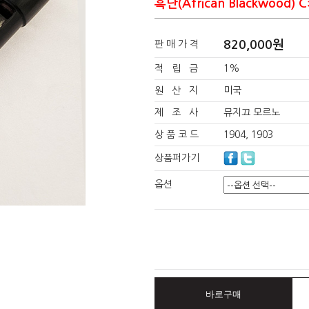
흑단(African Blackwood) 
820,000원
판 매 가 격
적 립 금
1%
원 산 지
미국
제 조 사
뮤지끄 모르노
상 품 코 드
1904, 1903
상품퍼가기
옵션
바로구매