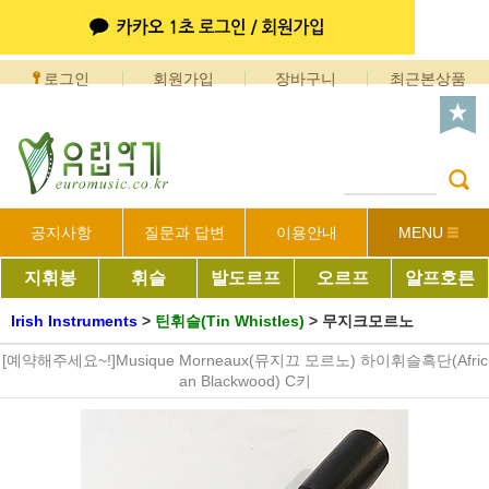
로그인
회원가입
장바구니
최근본상품
공지사항
질문과 답변
이용안내
MENU
지휘봉
휘슬
발도르프
오르프
알프호른
Irish Instruments
>
틴휘슬(Tin Whistles)
>
무지크모르노
[예약해주세요~!]Musique Morneaux(뮤지끄 모르노) 하이휘슬흑단(Afric
an Blackwood) C키