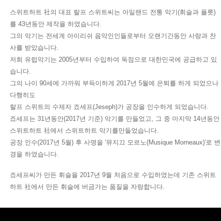
스위트하트 社의 대표 랄프 스위트씨는 아일랜드 전통 악기(휘슬과 플릇)
를 43년동안 제작을 하였습니다.
그의 악기는 전세계 아이리쉬 음악인인들로부터 오랜기간동안 사랑과 찬
사를 받았습니다.
저희 유럽악기는 2005년부터 수입하여 독점으로 대한민국에 공급하고 있
습니다.
그의 나이 90세에 가까워 부득이하게 2017년 5월에 은퇴를 하게 되었으나
다행히도
랄프 스위트의 수제자 죠세프(Jeseph)가 공장을 인수하게 되었습니다.
죠세프는 31년동안(2017년 기준) 악기를 만들었고, 그 중 마지막 14년동안
스위트하트 社에서 스위트하트 악기를만들었습니다.
공장 인수(2017년 5월) 후 사명을 '뮤지끄 모르노(Musique Morneaux)'로 변
경을 하였습니다.
죠세프씨가 만든 휘슬을 2017년 9월 처음으로 수입하였는데 기존 스위트
하트 社에서 만든 휘슬에 버금가는 품질을 자랑합니다.