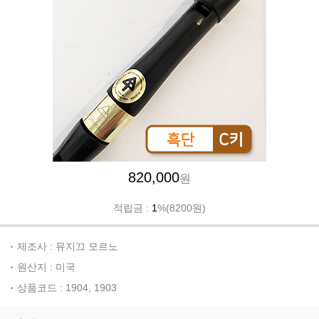
820,000
원
적립금 :
1
%(8200원)
제조사 : 뮤지끄 모르노
원산지 : 미국
상품코드 : 1904, 1903