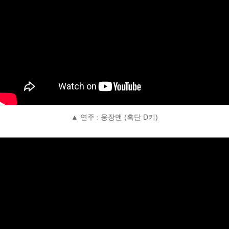
▲ 연주 : 웅장맨 (흑단 D키)