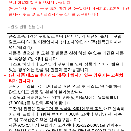
오니 이용에 착오 없으시기 바랍니다.
(단,구매시- 배송비는 위 표에 따라 전국동일하게 적용되고, 교환이나 반
품시- 제주도 및 도서산간지역은 실비로 청구됩니다.)
교환 및 반품, 환불 안내
품질보증기간은 구입일로부터 1년이며, 각 제품의 출시는 구입
일로부터 6개월 이전입니다. (제조자/수입자: (주)한독인터네셔
널/유럽악기)
제품을 받으신 후 교환 및 반품을 신청 하실 수 있는 기간은 제품
의 특성상 7일 이내 입니다.
테스트 하셨거나 고객님의 부주의로 인해 상품의 가치가 훼손되
었을 경우에는 반품 및 환불이 불가능합니다.
(단, 제품 테스트 후에라도 제품에 하자가 있는 경우에는 교환처
리가 됩니다.)
관악기는 입을 대는 것이므로 배송 완료 후 테스트 연주를 하지
않으셨어도 반품 및 환불이 불가능합니다.
고객님의 단순변심으로 인한 교환 및 반품시에는 왕복택배비
(7,000원)를 부담해 주셔야 합니다.
교환 및 환불은
제품수거 후 상품의 상태여부를 확인
하고 신속히
처리해 드립니다. (왕복 택배비 7,000원 고객님 부담. / 단, 제주
도 및 도서산간지역은 실비청구됩니다.)
제품 A/S 발생 시 유럽악기 고객센터(02-522-0869)로 연락주시
면 처리해 드립니다. (A/S비용 및 왕복 택배비 7,000원 고객님 부