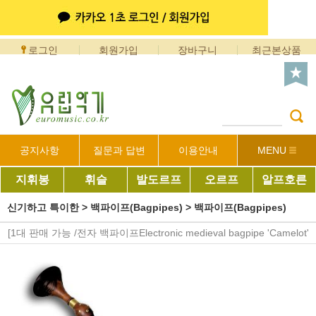
로그인
회원가입
장바구니
최근본상품
공지사항
질문과 답변
이용안내
MENU
지휘봉
휘슬
발도르프
오르프
알프호른
신기하고 특이한
>
백파이프(Bagpipes)
>
백파이프(Bagpipes)
[1대 판매 가능 /전자 백파이프Electronic medieval bagpipe 'Camelot'