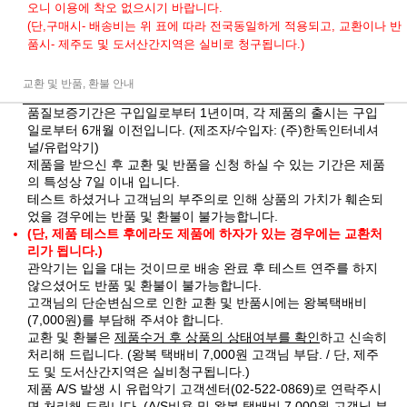
오니 이용에 착오 없으시기 바랍니다.
(단,구매시- 배송비는 위 표에 따라 전국동일하게 적용되고, 교환이나 반
품시- 제주도 및 도서산간지역은 실비로 청구됩니다.)
교환 및 반품, 환불 안내
품질보증기간은 구입일로부터 1년이며, 각 제품의 출시는 구입
일로부터 6개월 이전입니다. (제조자/수입자: (주)한독인터네셔
널/유럽악기)
제품을 받으신 후 교환 및 반품을 신청 하실 수 있는 기간은 제품
의 특성상 7일 이내 입니다.
테스트 하셨거나 고객님의 부주의로 인해 상품의 가치가 훼손되
었을 경우에는 반품 및 환불이 불가능합니다.
(단, 제품 테스트 후에라도 제품에 하자가 있는 경우에는 교환처
리가 됩니다.)
관악기는 입을 대는 것이므로 배송 완료 후 테스트 연주를 하지
않으셨어도 반품 및 환불이 불가능합니다.
고객님의 단순변심으로 인한 교환 및 반품시에는 왕복택배비
(7,000원)를 부담해 주셔야 합니다.
교환 및 환불은
제품수거 후 상품의 상태여부를 확인
하고 신속히
처리해 드립니다. (왕복 택배비 7,000원 고객님 부담. / 단, 제주
도 및 도서산간지역은 실비청구됩니다.)
제품 A/S 발생 시 유럽악기 고객센터(02-522-0869)로 연락주시
면 처리해 드립니다. (A/S비용 및 왕복 택배비 7,000원 고객님 부