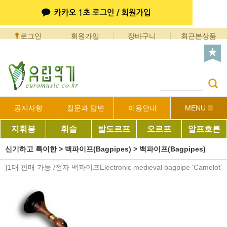
로그인
회원가입
장바구니
최근본상품
공지사항
질문과 답변
이용안내
MENU
지휘봉
휘슬
발도르프
오르프
알프호른
신기하고 특이한
>
백파이프(Bagpipes)
>
백파이프(Bagpipes)
[1대 판매 가능 /전자 백파이프Electronic medieval bagpipe 'Camelot'