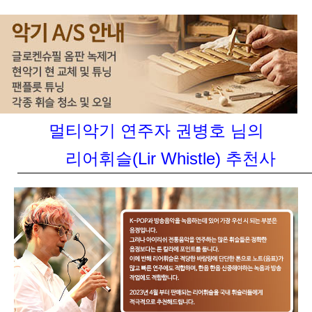
멀티악기 연주자 권병호 님의
리어휘슬(Lir Whistle) 추천사