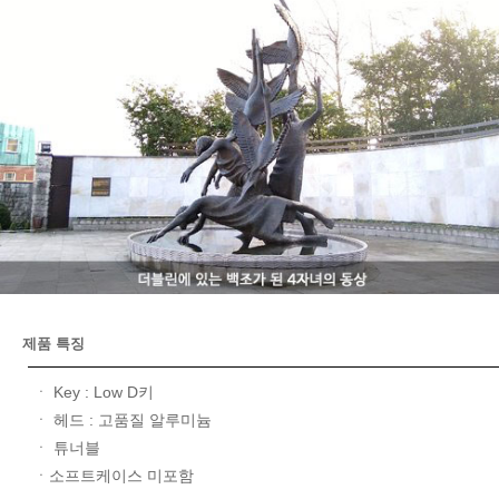
제품 특징
ㆍ Key : Low D키
ㆍ 헤드 : 고품질 알루미늄
ㆍ 튜너블
ㆍ소프트케이스 미포함