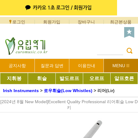
로그인
회원가입
장바구니
최근본상품
공지사항
질문과 답변
이용안내
MENU
지휘봉
휘슬
발도르프
오르프
알프호른
Irish Instruments
>
로우휘슬(Low Whistles)
>
리어(Lir)
[2024년 8월 New Model]Excellent Quality Professional 리어휘슬 Low D
키