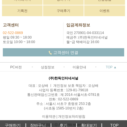
기획전
구매후기
이벤트
고객센터
입금계좌정보
02-522-0869
국민 270901-04-033114
평일 09:30 ~ 18:00
예금주: (주)한독인터네셔널
토요일 10:00 ~ 18:00
월~금 택배마감 16:00
고객센터 연결
PC버전
상점정보
이용안내
TOP ▲
(주)한독인터네셔널
대표 : 오상배 ㅣ 개인정보 보호 책임자 : 오상배
사업자 등록번호 : 129-81-79618
통신판매업신고번호 : 제 2014-서울서초-0781호
전화 : 02-522-0869
주소 : 서울시 서초구 효령로 253 2층
(서초동 1585-10번지 2층)
이용약관
|
개인정보처리방침
유럽악기 ⓒ All rights reserved.
구매하기
장바구니
후기
확대보기
TOP