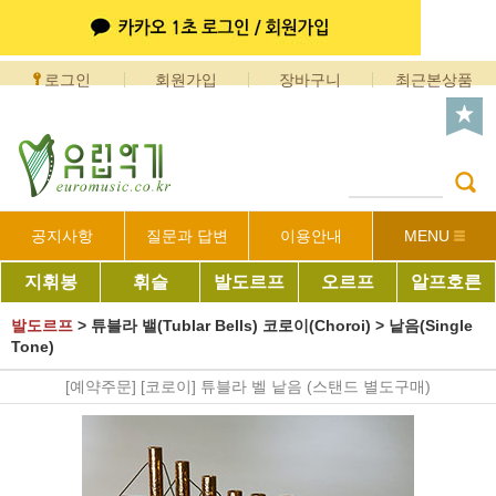
로그인
회원가입
장바구니
최근본상품
공지사항
질문과 답변
이용안내
MENU
지휘봉
휘슬
발도르프
오르프
알프호른
발도르프
>
튜블라 밸(Tublar Bells) 코로이(Choroi)
>
낱음(Single
Tone)
[예약주문] [코로이] 튜블라 벨 낱음 (스탠드 별도구매)