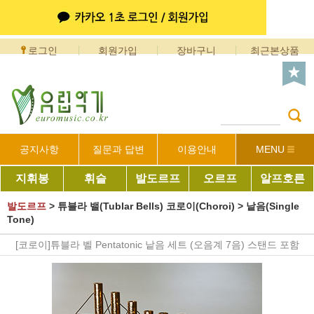
로그인
회원가입
장바구니
최근본상품
공지사항
질문과 답변
이용안내
MENU
지휘봉
휘슬
발도르프
오르프
알프호른
발도르프
>
튜블라 밸(Tublar Bells) 코로이(Choroi)
>
낱음(Single
Tone)
[코로이]튜블라 벨 Pentatonic 낱음 세트 (오음계 7음) 스탠드 포함