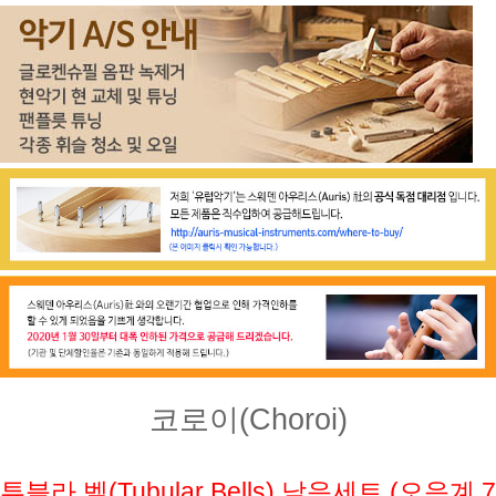
코로이(Choroi)
튜블라 벨(Tubular Bells) 낱음
세트
(오음계 7