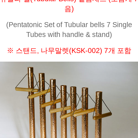
음)
(Pentatonic Set of Tubular bells 7 Single
Tubes with handle & stand)
※ 스탠드, 나무말렛(KSK-002) 7개 포함