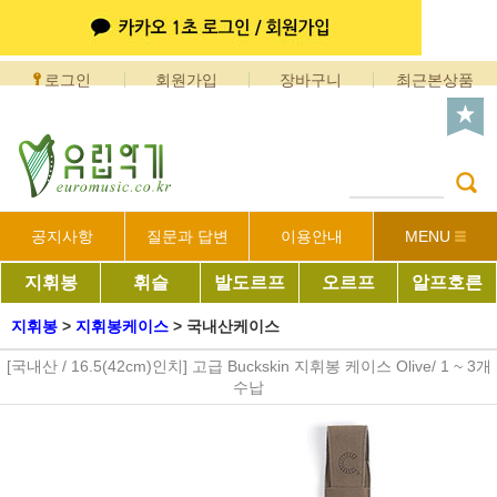
로그인
회원가입
장바구니
최근본상품
공지사항
질문과 답변
이용안내
MENU
지휘봉
휘슬
발도르프
오르프
알프호른
지휘봉
>
지휘봉케이스
>
국내산케이스
[국내산 / 16.5(42cm)인치] 고급 Buckskin 지휘봉 케이스 Olive/ 1 ~ 3개
수납