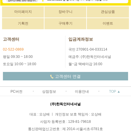
마이페이지
장바구니
관심상품
기획전
구매후기
이벤트
고객센터
입금계좌정보
02-522-0869
국민 270901-04-033114
평일 09:30 ~ 18:00
예금주: (주)한독인터네셔널
토요일 10:00 ~ 18:00
월~금 택배마감 16:00
고객센터 연결
PC버전
상점정보
이용안내
TOP ▲
(주)한독인터네셔널
대표 : 오상배 ㅣ 개인정보 보호 책임자 : 오상배
사업자 등록번호 : 129-81-79618
통신판매업신고번호 : 제 2014-서울서초-0781호