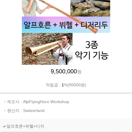
9,500,000
원
적립금 :
1
%(95000원)
제조사 : AlpFlyingHorn Workshop
원산지 : Switzerland
알프호른+뷔헬+디저