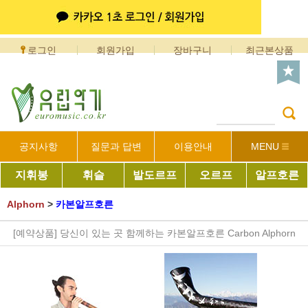
로그인
회원가입
장바구니
최근본상품
공지사항
질문과 답변
이용안내
MENU
지휘봉
휘슬
발도르프
오르프
알프호른
Alphorn
>
카본알프호른
[예약상품] 당신이 있는 곳 함께하는 카본알프호른 Carbon Alphorn