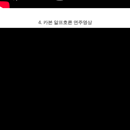
4. 카본 알프호른 연주영상