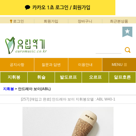
로그인
회원가입
장바구니
최근본상품
공지사항
질문과 답변
이용안내
MENU
지휘봉
휘슬
발도르프
오르프
알프호른
지휘봉
>
안드레아 보이(ABL)
[257] [재입고 완료] 안드레아 보이 지휘봉모델 : ABL W40-1