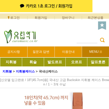
로그인
회원가입
장바구니
최근본상품
공지사항
질문과 답변
이용안내
MENU
지휘봉
휘슬
발도르프
오르프
알프호른
지휘봉
>
지휘봉케이스
>
국내산케이스
[신모델 입고완료 / 18"(45.7cm)용] 국내산 고급 Buckskin 지휘봉 케이스 Brow
n / 1 ~ 3개 수납