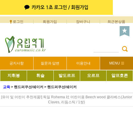
로그인
회원가입
장바구니
최근본상품
공지사항
질문과 답변
이용안내
MENU
지휘봉
휘슬
발도르프
오르프
알프호른
교육
>
핸드퍼쿠션/쉐이커
>
핸드퍼쿠션/쉐이커
[유아 및 어린이 추천제품!] 독일 Rohema 社 어린이용 Beech wood 클라베스(Junior
Claves, 리듬스틱 / 1쌍)