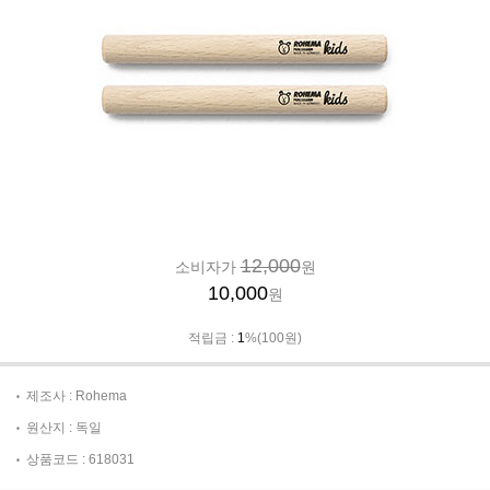
12,000
소비자가
원
10,000
원
적립금 :
1
%(100원)
제조사 : Rohema
원산지 : 독일
상품코드 : 618031