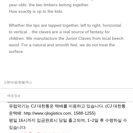
year-olds: the two timbers belong together.
How exactly is up to the kids.
Whether the tips are tapped together, left to right, horizontal
to vertical... the claves are a real source of fantasy for
children. We manufacture the Junior Claves from local beech
wood. For a natural and smooth feel, we do not treat the
surface.
교환/반품/환불/취소
배송정보
유럽악기는 CJ 대한통운 택배를 이용하고 있습니다. (CJ 대한통
운택배:
http://www.cjlogistics.com
, 1588-1255)
평일 16시까지 입금완료시 당일 출고되며, 1~2일 후 수령하실 수
있습니다.