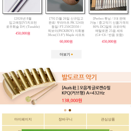
[2026년 8월
[79] [5월 26일 신규입고
[Perfect 튜닝 / 1대 판매
입고예정]V5치프턴
완료/ 무라마츠 PK 524와
가능 / 중고악기 신품가격의
로우휘슬 D키 (Tunable)
동일/ FT-250CD350 /
80% DC]알토 크로마틱
픽보이(PICKBOY) 지휘봉
메탈로폰 25음 세트
450,000원
38cm(13.8") Maple 샤프트
(C4~C6 / 반음 포함)
60,000원
450,000원
더보기
마이페이지
장바구니
관심상품