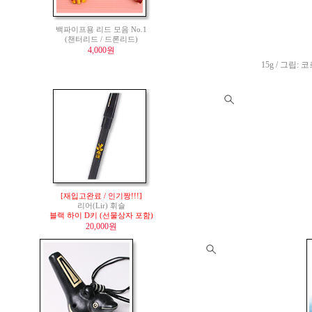
백파이프용 리드 모음 No.1
(챈터리드 / 드론리드)
4,000원
15g / 그립: 코
[재입고완료 / 인기짱!!!]
리어(Lir) 휘슬
블랙 하이 D키 (선물상자 포함)
20,000원