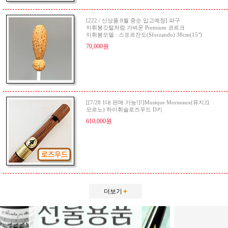
[222 / 신상품 8월 중순 입고예정] 파구
지휘봉깃털처럼 가벼운 Premium 코르크
지휘봉모델 : 스포르잔도(Sforzando) 38cm(15")
70,000원
[[7/28 1대 판매 가능!]!]Musique Morneaux(뮤지끄
모르노) 하이휘슬로즈우드 D키
610,000원
더보기