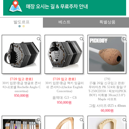
발도르프
베스트
특별상품
[7/20 입고 완료]
[7/20 입고 완료]
[79]
30키 입문/중급 앵글로 콘서
30키 입문/중급 잭키 잉글리
[5월 26일 신규입고 완료/
티나(로셸 Rochelle Anglo C
쉬 콘서티나(Jackie English
무라마츠 PK 524와 동일/ F
oncertina)
Concertina)
T-250CD350 / 픽보이(PICK
950,000원
BOY) 지휘봉 38cm(13.8")
음역대: G3 ~ C6
Maple 샤프트
950,000원
그립 사이즈 Ø25 x 40mm
60,000원