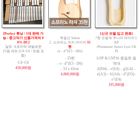
[Perfect 튜닝 / 1대 판매 가
[신규 모델 입고 완료]
능 / 중고악기 신품가격의 8
독일산 Salem
7현 오음계 주니어 라이어 L
0% DC]
2. 소프라노 라지 라이어
35
KP
알토 크로마틱 메탈로폰
현
(Pentatonic Junior Lyre LK
25음 세트 (C4~C6 / 반음 포
(e - d'''(E3 - D6))
P)
함)
- 35현
LOP & LNP와 동일한 음
C4~C6
- e - d'''(E3 - D6)
역대
450,000원
- 53 x 43cm
d'(D4) – e'(E4) – g'(G4) –
4,800,000원
a'(A3) – b'(A4) – d"(D3)–
e"(E4)
195,000원