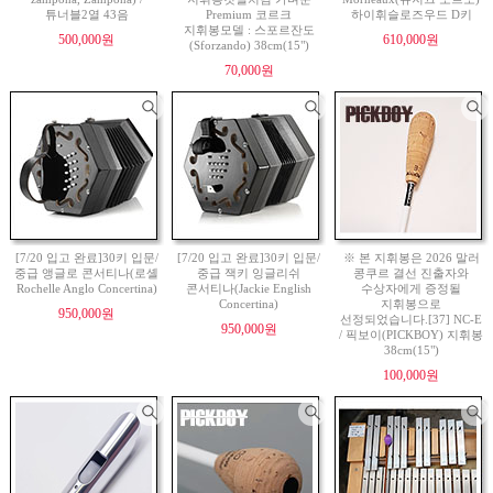
튜너블2열 43음
Premium 코르크
하이휘슬로즈우드 D키
지휘봉모델 : 스포르잔도
500,000원
610,000원
(Sforzando) 38cm(15")
70,000원
[7/20 입고 완료]30키 입문/
[7/20 입고 완료]30키 입문/
※ 본 지휘봉은 2026 말러
중급 앵글로 콘서티나(로셸
중급 잭키 잉글리쉬
콩쿠르 결선 진출자와
Rochelle Anglo Concertina)
콘서티나(Jackie English
수상자에게 증정될
Concertina)
지휘봉으로
950,000원
선정되었습니다.[37] NC-E
950,000원
/ 픽보이(PICKBOY) 지휘봉
38cm(15")
100,000원