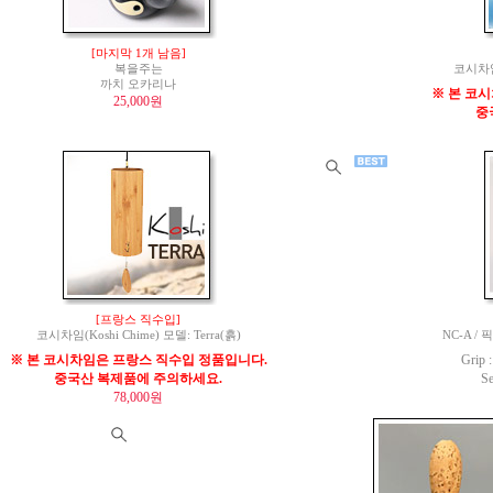
[마지막 1개 남음]
복을주는
코시차임(
까치 오카리나
※ 본 코
25,000원
중
[프랑스 직수입]
코시차임(Koshi Chime) 모델: Terra(흙)
NC-A / 
※ 본 코시차임은 프랑스 직수입 정품입니다.
Grip
중국산 복제품에 주의하세요.
S
78,000원