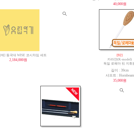
40,000원
제] 동국대 WISE 코시차임 세트
[92]
2,184,000원
카라얀(K-model)
독일 로헤마 社 지휘
길이 : 39cm
샤프트 : Hornbeam
35,000원