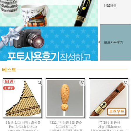
선물용품
포토사용후기
베스트
8월초 입고 예정 / 최상급
[222 / 신상품 8월 중순
[[7/28 1대 판매
Pro. 샴포냐(삼뽀냐;
입고예정] 파구
가능!]!]Musique
zampoña, Zampona) /
지휘봉깃털처럼 가벼운
Morneaux(뮤지끄 모르노)