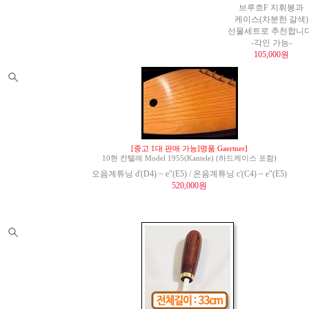
브루흐F 지휘봉과
케이스(차분한 갈색)
선물세트로 추천합니다
-각인 가능-
105,000원
[중고 1대 판매 가능]명품 Gaertner]
10현 칸텔레 Model 1955(Kantele) (하드케이스 포함)
오음계튜닝 d'(D4) ~ e"(E5) / 온음계튜닝 c'(C4) ~ e"(E5)
520,000원