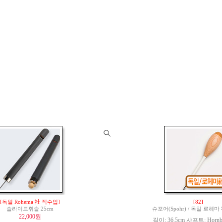
[독일 Rohema 社 직수입]
[82]
슬라이드휘슬 25cm
슈포어(Spohr) / 독일 로헤
22,000원
길이: 36.5cm 샤프트: Hornbe