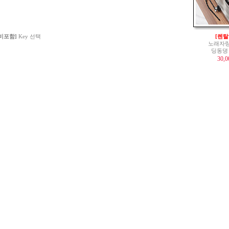
 비포함]
Key 선택
[렌탈
노래자랑
딩동댕
30,