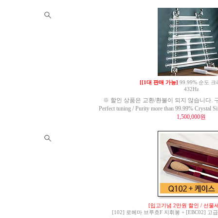
[[1대 판매 가능]
99.99% 순도
432Hz
※ 할인 상품은 교환/환불이 되지 않습니다. 구
Perfect tuning / Purity more than 99.99% Crysta
1,500,000원
[입고기념 2만원 할인 / 선물세
[102] 로헤마 브루흐F 지휘봉 + [EBC02]