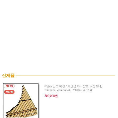
신제품
8월초 입고 예정 / 최상급 Pro. 샴포냐(삼뽀냐;
zampoña, Zampona) / 튜너블2열 43음
500,000원