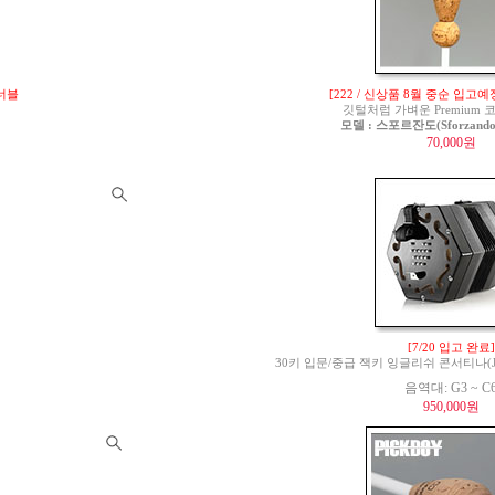
튜너블
[222 / 신상품 8월 중순 입고예
깃털처럼 가벼운 Premium
모델 : 스포르잔도(Sforzando)
70,000원
[7/20 입고 완료]
30키 입문/중급 잭키 잉글리쉬 콘서티나(Jackie 
음역대: G3 ~ C
950,000원