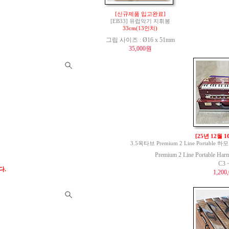
[신규제품 입고완료]
[EB33] 유럽악기 지휘봉
33cm(13인치)
그립 사이즈 : Ø16 x 51mm
35,000원
[25년 12월 
3.5옥타브 Premium 2 Line Portable 하모
Premium 2 Line Portable Har
C3 
다.
1,200