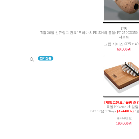
[79]
[5월 26일 신규입고 완료/ 무라마츠 PK 524와 동일/ FT-250CD350 / 
샤프트
그립 사이즈 Ø25 x 4
60,000원
[재입고완료 / 울림 최강
독일 Hokema 社 칼
B17 17음 17Keys
(A=440Hz)
/ 
A=440Hz
190,000원