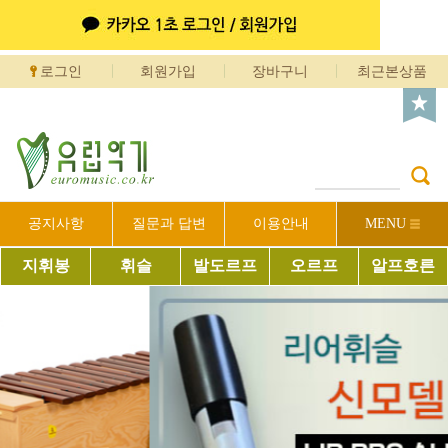
로그인
회원가입
장바구니
최근본상품
공지사항
질문과 답변
이용안내
MENU
지휘봉
휘슬
발도르프
오르프
알프호른