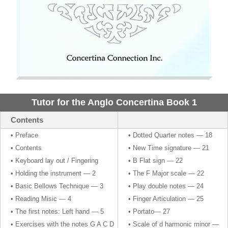
Tutor for the Anglo Concertina Book 1
Contents
• Preface
• Dotted Quarter notes — 18
• Contents
• New Time signature — 21
• Keyboard lay out / Fingering
• B Flat sign — 22
• Holding the instrument — 2
• The F Major scale — 22
• Basic Bellows Technique — 3
• Play double notes — 24
• Reading Misic — 4
• Finger Articulation — 25
• The first notes: Left hand — 5
• Portato— 27
• Exercises with the notes G A C D
• Scale of d harmonic minor —