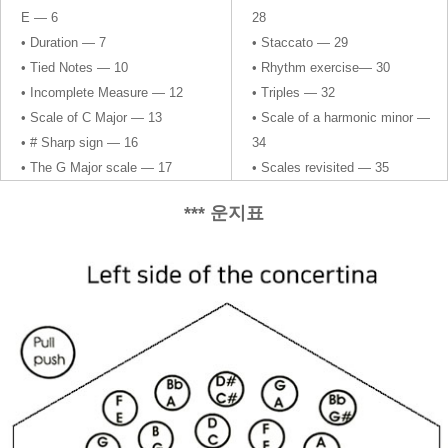
E — 6
28
• Duration — 7
• Staccato — 29
• Tied Notes — 10
• Rhythm exercise— 30
• Incomplete Measure — 12
• Triples — 32
• Scale of C Major — 13
• Scale of a harmonic minor —
• # Sharp sign — 16
34
• The G Major scale — 17
• Scales revisited — 35
*** 운지표