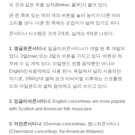
의 것과 같은 주름 상자(Bellow; 풀무)가 붙어 있다.
판 한 쪽에 있는 여러 개의 버튼을 눌러 높이가 다른 여러
소리를 낸다. 다른 한 쪽에는 손잡이가 달려 있기도 하다.
콘서티나 시스템은 크게 2개로, 넓게는 4개로 나뉜다.
1. 앵글로콘서티나
: 일글리쉬콘서티나가 개발 된 후 개발되
었다. 2열(row) 또는 3열의 버튼을 가지고 있다. 버튼은 좌
우에 수 십 개씩 있다. 아일랜드 전통 음악뿐만 아니라
English민속음악에도 사용 된다. 독일에서 널리 사용되던
악기로, 1950년대 셀틱 포크 리바이벌 이후에는 스코틀랜
드와 아일랜드의 셀틱 음악에도 널리 쓰이고 있다.
2. 잉글리쉬콘서티나
: English concertinas are more popular
with Scottish and American folk musicians
3. 저먼콘서티나
: (German concertinas, 켐니쳐콘서티나
(Chemnitzer concertina); the American Midwest;