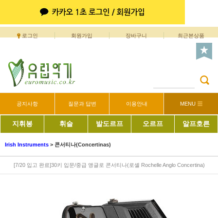
로그인
회원가입
장바구니
최근본상품
공지사항
질문과 답변
이용안내
MENU
지휘봉
휘슬
발도르프
오르프
알프호른
Irish Instruments
>
콘서티나(Concertinas)
[7/20 입고 완료]30키 입문/중급 앵글로 콘서티나(로셸 Rochelle Anglo Concertina)