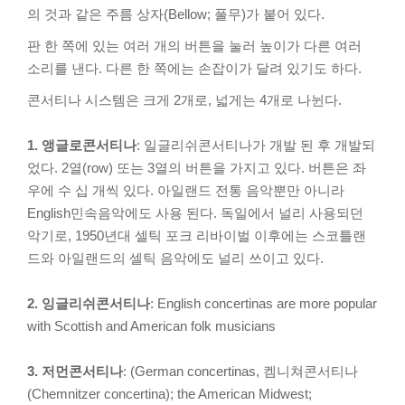
의 것과 같은 주름 상자(Bellow; 풀무)가 붙어 있다.
판 한 쪽에 있는 여러 개의 버튼을 눌러 높이가 다른 여러
소리를 낸다. 다른 한 쪽에는 손잡이가 달려 있기도 하다.
콘서티나 시스템은 크게 2개로, 넓게는 4개로 나뉜다.
1. 앵글로콘서티나
: 일글리쉬콘서티나가 개발 된 후 개발되
었다. 2열(row) 또는 3열의 버튼을 가지고 있다. 버튼은 좌
우에 수 십 개씩 있다. 아일랜드 전통 음악뿐만 아니라
English민속음악에도 사용 된다. 독일에서 널리 사용되던
악기로, 1950년대 셀틱 포크 리바이벌 이후에는 스코틀랜
드와 아일랜드의 셀틱 음악에도 널리 쓰이고 있다.
2. 잉글리쉬콘서티나
: English concertinas are more popular
with Scottish and American folk musicians
3. 저먼콘서티나
: (German concertinas, 켐니쳐콘서티나
(Chemnitzer concertina); the American Midwest;