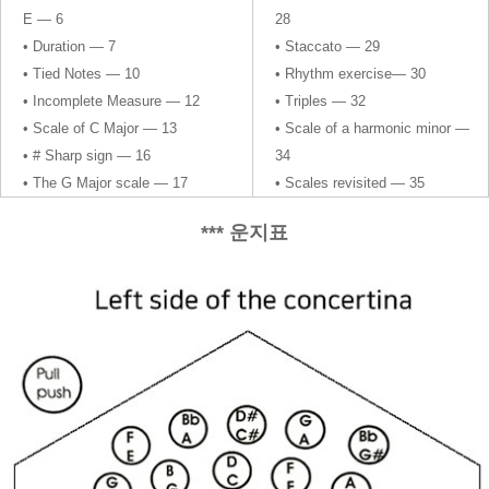
E — 6
28
• Duration — 7
• Staccato — 29
• Tied Notes — 10
• Rhythm exercise— 30
• Incomplete Measure — 12
• Triples — 32
• Scale of C Major — 13
• Scale of a harmonic minor —
• # Sharp sign — 16
34
• The G Major scale — 17
• Scales revisited — 35
*** 운지표