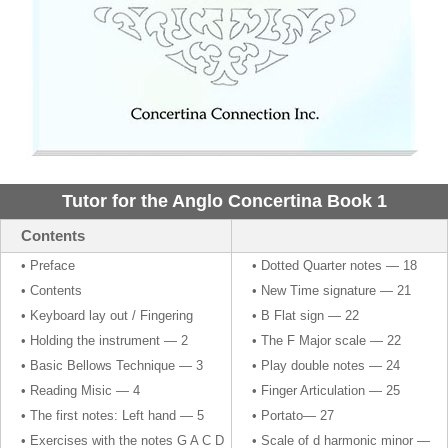
Tutor for the Anglo Concertina Book 1
Contents
• Preface
• Dotted Quarter notes — 18
• Contents
• New Time signature — 21
• Keyboard lay out / Fingering
• B Flat sign — 22
• Holding the instrument — 2
• The F Major scale — 22
• Basic Bellows Technique — 3
• Play double notes — 24
• Reading Misic — 4
• Finger Articulation — 25
• The first notes: Left hand — 5
• Portato— 27
• Exercises with the notes G A C D
• Scale of d harmonic minor —