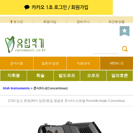
로그인
회원가입
장바구니
최근본상품
공지사항
질문과 답변
이용안내
MENU
지휘봉
휘슬
발도르프
오르프
알프호른
Irish Instruments
>
콘서티나(Concertinas)
[7/20 입고 완료]30키 입문/중급 앵글로 콘서티나(로셸 Rochelle Anglo Concertina)