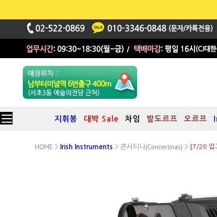
지휘봉
대박 Sale
차임
발도르프
오르프
HOME
콘서티나(Concertinas)
>
Irish Instruments
>
>
[7/20 입
30키 입문/중급 앵글로 콘서티나(로셸 Rochelle Anglo Concertina