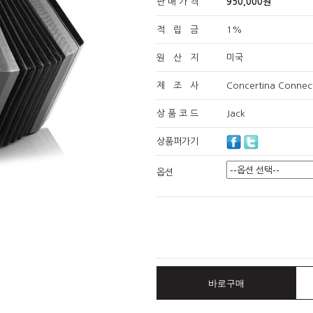
판 매 가 격
950,000원
적 립 금
1%
원 산 지
미국
제 조 사
Concertina Connec
상 품 코 드
Jack
상품퍼가기
옵션
바로구매