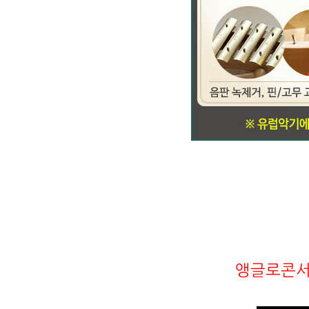
앵글로콘서