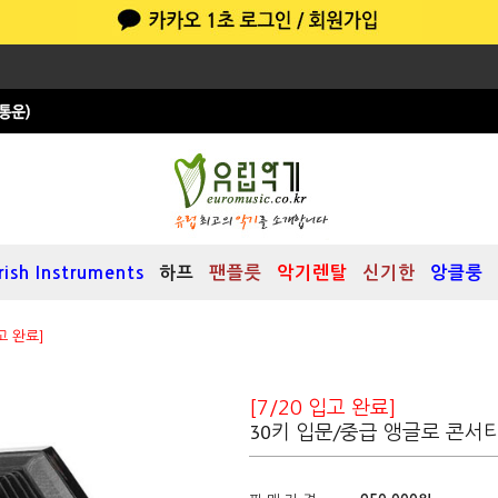
Irish Instruments
하프
팬플릇
악기렌탈
신기한
앙클룽
고 완료]
)
[7/20 입고 완료]
30키 입문/중급 앵글로 콘서티나(로셸