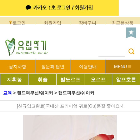
로그인
회원가입
장바구니
최근본상품
공지사항
질문과 답변
이용안내
MENU
지휘봉
휘슬
발도르프
오르프
알프호른
교육
>
핸드퍼쿠션/쉐이커
>
핸드퍼쿠션/쉐이커
[신규입고완료]국내산 프리미엄 귀로(Gu)품질 좋아요~!