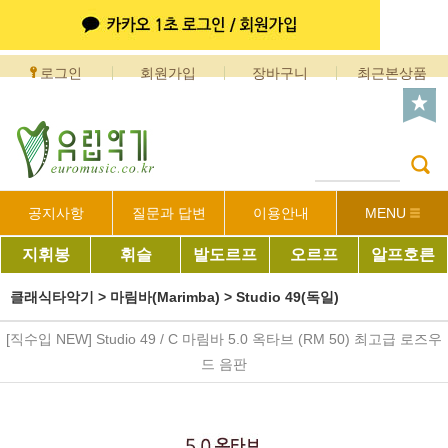
로그인
회원가입
장바구니
최근본상품
공지사항
질문과 답변
이용안내
MENU
지휘봉
휘슬
발도르프
오르프
알프호른
클래식타악기
>
마림바(Marimba)
>
Studio 49(독일)
[직수입 NEW] Studio 49 / C 마림바 5.0 옥타브 (RM 50) 최고급 로즈우
드 음판