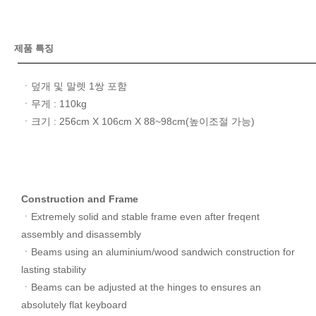
제품 특징
ㆍ덮개 및 말렛 1쌍 포함
ㆍ무게 : 110kg
ㆍ크기 : 256cm X 106cm X 88~98cm(높이조절 가능)
Construction and Frame
ㆍExtremely solid and stable frame even after freqent
assembly and disassembly
ㆍBeams using an aluminium/wood sandwich construction for
lasting stability
ㆍBeams can be adjusted at the hinges to ensures an
absolutely flat keyboard