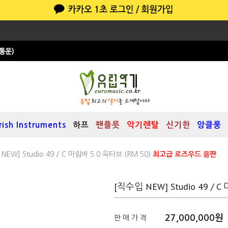
Irish Instruments
하프
팬플릇
악기렌탈
신기한
앙클룽
NEW] Studio 49 / C 마림바 5.0 옥타브 (RM 50)
최고급 로즈우드 음판
[직수입 NEW] Studio 49 / 
27,000,000
원
판 매 가 격