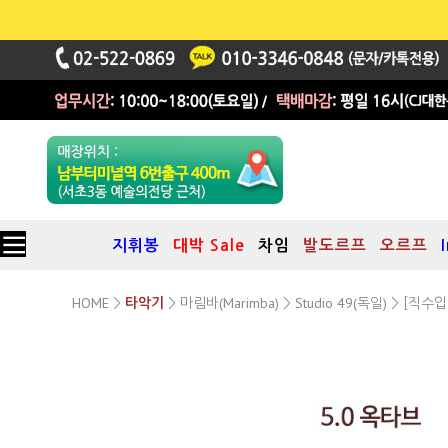
지휘봉
대박 Sale
차임
발도르프
오르프
HOME
마림바(Marimba)
Studio 49(독일)
>
타악기
>
>
> [직수입 