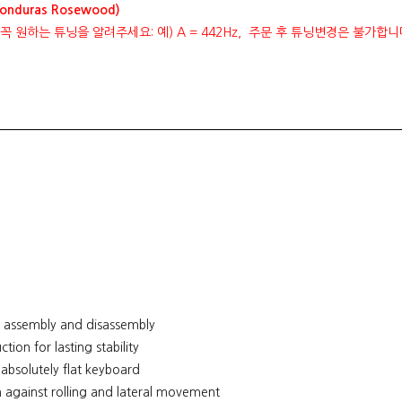
duras Rosewood)
 꼭 원하는 튜닝을 알려주세요: 예) A = 442Hz, 주문 후 튜닝변경은 불가합니
t assembly and disassembly
n for lasting stability
absolutely flat keyboard
 against rolling and lateral movement