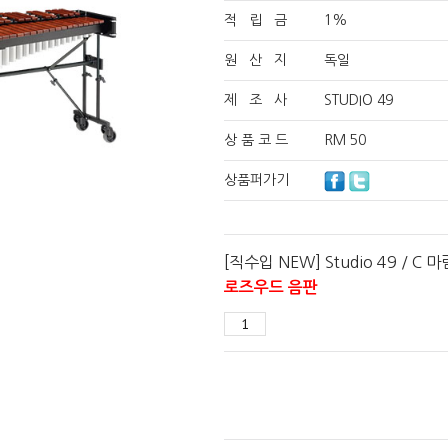
적 립 금
1%
원 산 지
독일
제 조 사
STUDIO 49
상 품 코 드
RM 50
상품퍼가기
[직수입 NEW] Studio 49 / C 
로즈우드 음판