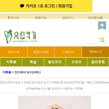
로그인
회원가입
장바구니
최근본상품
공지사항
질문과 답변
이용안내
MENU
지휘봉
휘슬
발도르프
오르프
알프호른
지휘봉
>
안드레아 보이(ABL)
[261] [5/18 재입고 완료] 안드레아 보이 지휘봉 35.5cm(13.9")모델 : ABL C36DHDani
el Harding (다니엘 하딩)이 사용하는 지휘봉