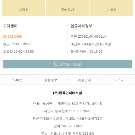
기획전
구매후기
이벤트
고객센터
입금계좌정보
02-522-0869
국민 270901-04-033114
평일 09:30 ~ 18:00
예금주: (주)한독인터네셔널
토요일 10:00 ~ 18:00
월~금 택배마감 16:00
고객센터 연결
PC버전
상점정보
이용안내
TOP ▲
(주)한독인터네셔널
대표 : 오상배 ㅣ 개인정보 보호 책임자 : 오상배
사업자 등록번호 : 129-81-79618
통신판매업신고번호 : 제 2014-서울서초-0781호
전화 : 02-522-0869
주소 : 서울시 서초구 효령로 253 2층