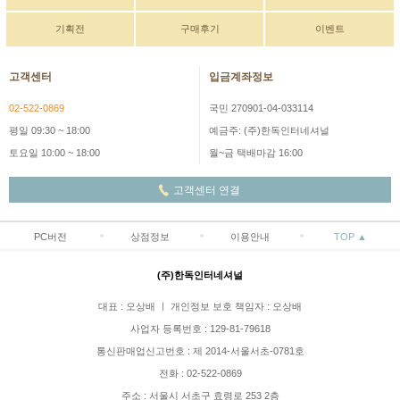
기획전
구매후기
이벤트
고객센터
입금계좌정보
02-522-0869
국민 270901-04-033114
평일 09:30 ~ 18:00
예금주: (주)한독인터네셔널
토요일 10:00 ~ 18:00
월~금 택배마감 16:00
고객센터 연결
PC버전
상점정보
이용안내
TOP ▲
(주)한독인터네셔널
대표 : 오상배 ㅣ 개인정보 보호 책임자 : 오상배
사업자 등록번호 : 129-81-79618
통신판매업신고번호 : 제 2014-서울서초-0781호
전화 : 02-522-0869
주소 : 서울시 서초구 효령로 253 2층