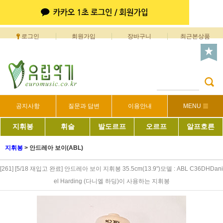
로그인
회원가입
장바구니
최근본상품
공지사항
질문과 답변
이용안내
MENU
지휘봉
휘슬
발도르프
오르프
알프호른
지휘봉
>
안드레아 보이(ABL)
[261] [5/18 재입고 완료] 안드레아 보이 지휘봉 35.5cm(13.9")모델 : ABL C36DHDani
el Harding (다니엘 하딩)이 사용하는 지휘봉