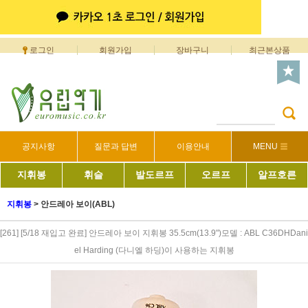
로그인
회원가입
장바구니
최근본상품
공지사항
질문과 답변
이용안내
MENU
지휘봉
휘슬
발도르프
오르프
알프호른
지휘봉
>
안드레아 보이(ABL)
[261] [5/18 재입고 완료] 안드레아 보이 지휘봉 35.5cm(13.9")모델 : ABL C36DHDani
el Harding (다니엘 하딩)이 사용하는 지휘봉