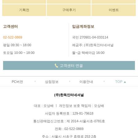
기획전
구매후기
이벤트
고객센터
입금계좌정보
02-522-0869
국민 270901-04-033114
평일 09:30 ~ 18:00
예금주: (주)한독인터네셔널
토요일 10:00 ~ 18:00
월~금 택배마감 16:00
고객센터 연결
PC버전
상점정보
이용안내
TOP ▲
(주)한독인터네셔널
대표 : 오상배 ㅣ 개인정보 보호 책임자 : 오상배
사업자 등록번호 : 129-81-79618
통신판매업신고번호 : 제 2014-서울서초-0781호
전화 : 02-522-0869
주소 : 서울시 서초구 효령로 253 2층