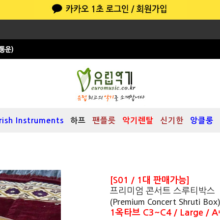
Irish Instruments
하프
팬플릇
악기렌탈
신기한
앙클룽
[S01 / 1대 판매가능]
프리미엄 콘서트 스루티박스
(Premium Concert Shruti Box
1옥타브 C3~C4 / Large / 