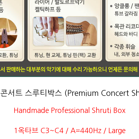
서트 스루티박스 (Premium Concert Shru
Handmade Professional Shruti Box
1옥타브 C3~C4 / A=440Hz / Large