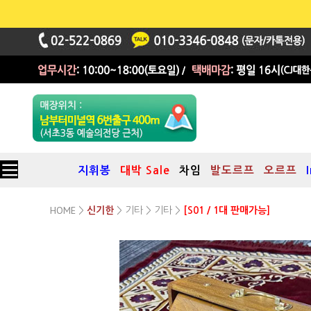
지휘봉
대박 Sale
차임
발도르프
오르프
HOME
기타
기타
>
신기한
>
>
>
[S01 / 1대 판매가능]
프리미엄 콘서트 스루티박스
(Premium Concert Shruti Box)
1옥타브 C3~C4 / Large / A=440Hz
(스루티박스, 전문가용)