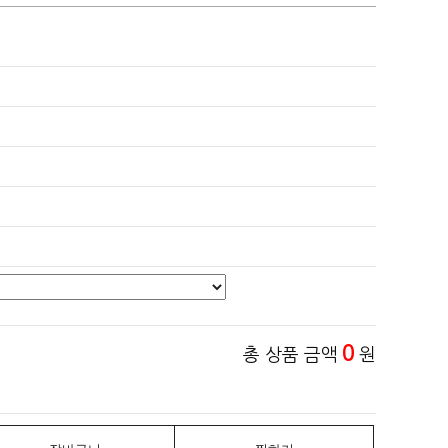
0
총 상품 금액
원