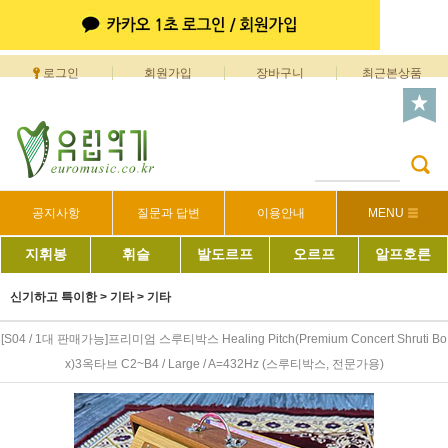
로그인
회원가입
장바구니
최근본상품
공지사항
질문과 답변
이용안내
MENU
지휘봉
휘슬
발도르프
오르프
알프호른
신기하고 특이한
>
기타
>
기타
[S04 / 1대 판매가능]프리미엄 스루티박스 Healing Pitch(Premium Concert Shruti Bo
x)3옥타브 C2~B4 / Large / A=432Hz (스루티박스, 전문가용)