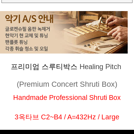
프리미엄 스루티박스
Healing Pitch
(Premium Concert Shruti Box)
Handmade Professional Shruti Box
3옥타브 C2~B4 / A=432Hz / Large