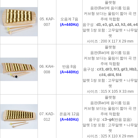
플랫형
음판(Bar)에 음이름 있음
커브형 보다는 울림이 짧아 곡 연
05. KAP-
오음계 7음
주에 적합함
007
(A=440Hz)
음구성 :
d3, e3, g3, a3, h3, d4, e4
말렛 1쌍 포함 : 고무말렛 + 나무말
렛
사이즈 : 200 X 117 X 29 mm
플랫형
음판(Bar)에 음이름 있음
커브형 보다는 울림이 짧아 곡 연
주에 적합함
06. KAH-
반음 8음
음구성 :
c#3, d#3, f#3, g#3, Hb3,
008
(A=440Hz)
c#4, d#4, f#4
말렛 1쌍 포함 : 고무말렛 + 나무말
렛
사이즈 : 315 X 105 X 33 mm
플랫형
음판(Bar)에 음이름 있음
커브형 보다는 울림이 짧아 곡 연
07. KAD-
온음계 12음
주에 적합함
012
(A=440Hz)
음구성 :
c3~g4
(반음 없음)
말렛 1쌍 포함 : 고무말렛 + 나무말
렛
사이즈 : 325 X 110 X 29 mm