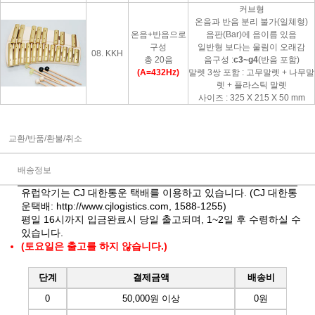
커브형
온음과 반음 분리 불가(일체형)
온음+반음으로
음판(Bar)에 음이름 있음
구성
일반형 보다는 울림이 오래감
08. KKH
총 20음
음구성 :
c3~g4
(반음 포함)
(A=432Hz)
말렛 3쌍 포함 : 고무말렛 + 나무말
렛 + 플라스틱 말렛
사이즈 : 325 X 215 X 50 mm
교환/반품/환불/취소
배송정보
유럽악기는 CJ 대한통운 택배를 이용하고 있습니다. (CJ 대한통
운택배:
http://www.cjlogistics.com
, 1588-1255)
평일 16시까지 입금완료시 당일 출고되며, 1~2일 후 수령하실 수
있습니다.
(토요일은 출고를 하지 않습니다.)
단계
결제금액
배송비
0
50,000원 이상
0원