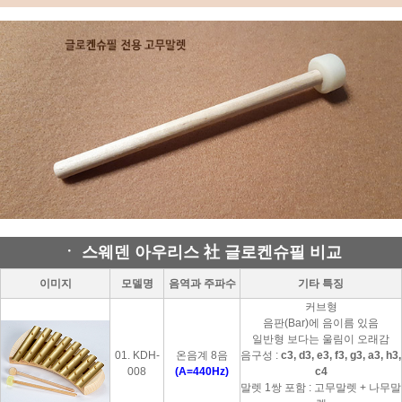
ㆍ 스웨덴 아우리스 社 글로켄슈필 비교
이미지
모델명
음역과 주파수
기타 특징
커브형
음판(Bar)에 음이름 있음
일반형 보다는 울림이 오래감
01. KDH-
온음계 8음
음구성 :
c3, d3, e3, f3, g3, a3, h3,
008
(A=440Hz)
c4
말렛 1쌍 포함 : 고무말렛 + 나무말