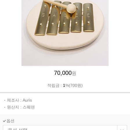
70,000
원
적립금 :
1
%(700원)
제조사 : Auris
원산지 : 스웨덴
옵션