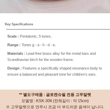
Key Specifications
Scale :
Pentatonic, 5 tones.
Range :
Tones g - a - h - d - e.
Materials :
Lead-free brass alloy for the metal bars and
Scandinavian birch for the wooden frame.
Design :
Features a specifically shaped resonance body to
ensure a balanced and pleasant tone for children's ears.
** 별도구매품 : 글로켄슈필 전용 고무말렛
모델명 : KSK-306 (전체길이 : 약 15cm)
※ 고무말렛으로 연주시 조금 더 부드러운 음색이 납니다.