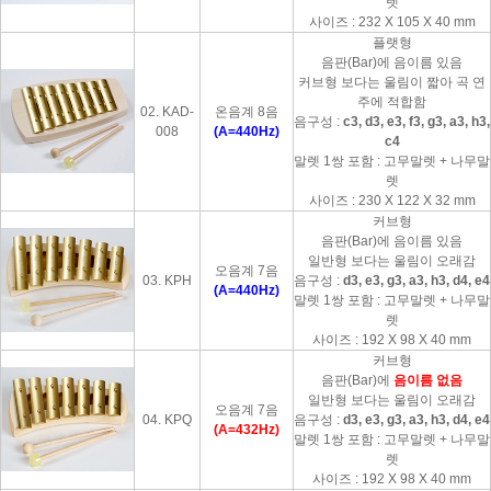
렛
사이즈 : 232 X 105 X 40 mm
플랫형
음판(Bar)에 음이름 있음
커브형 보다는 울림이 짧아 곡 연
주에 적합함
02. KAD-
온음계 8음
음구성 :
c3, d3, e3, f3, g3, a3, h3,
008
(A=440Hz)
c4
말렛 1쌍 포함 : 고무말렛 + 나무말
렛
사이즈 : 230 X 122 X 32 mm
커브형
음판(Bar)에 음이름 있음
일반형 보다는 울림이 오래감
오음계 7음
03. KPH
음구성 :
d3, e3, g3, a3, h3, d4, e4
(A=440Hz)
말렛 1쌍 포함 : 고무말렛 + 나무말
렛
사이즈 : 192 X 98 X 40 mm
커브형
음판(Bar)에
음이름 없음
일반형 보다는 울림이 오래감
오음계 7음
04. KPQ
음구성 :
d3, e3, g3, a3, h3, d4, e4
(A=432Hz)
말렛 1쌍 포함 : 고무말렛 + 나무말
렛
사이즈 : 192 X 98 X 40 mm