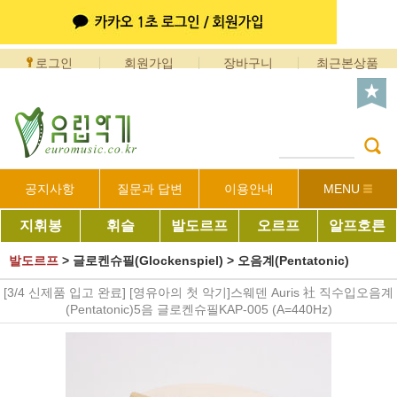
로그인
회원가입
장바구니
최근본상품
공지사항
질문과 답변
이용안내
MENU
지휘봉
휘슬
발도르프
오르프
알프호른
발도르프
>
글로켄슈필(Glockenspiel)
>
오음계(Pentatonic)
[3/4 신제품 입고 완료] [영유아의 첫 악기]스웨덴 Auris 社 직수입오음계
(Pentatonic)5음 글로켄슈필KAP-005 (A=440Hz)