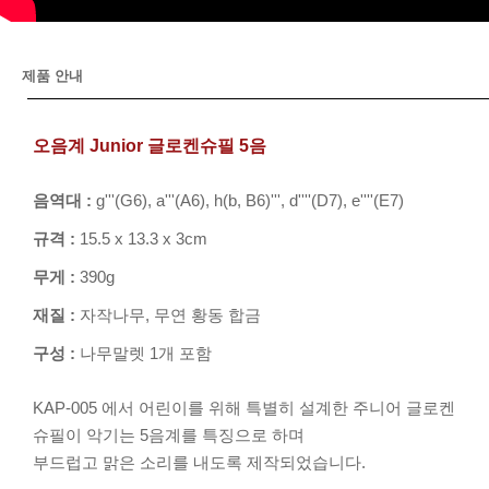
제품 안내
오음계 Junior 글로켄슈필 5음
음역대 :
g'''(G6), a'''(A6), h(b, B6)''', d''''(D7), e''''(E7)
규격 :
15.5 x 13.3 x 3cm
무게 :
390g
재질 :
자작나무, 무연 황동 합금
구성 :
나무말렛 1개 포함
KAP-005 에서 어린이를 위해 특별히 설계한 주니어 글로켄
슈필이 악기는 5음계를 특징으로 하며
부드럽고 맑은 소리를 내도록 제작되었습니다.