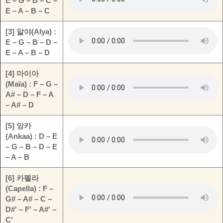
E – G – B – C –
E – A – B – C
[3] 알야(Alya) :
E – G – B – D –
E – A – B – D
[4] 마이아
(Maïa) : F – G –
A# – D – F – A
– A# – D
[5] 앙카
(Ankaa) : D – E
– G – B – D – E
– A – B
[6] 카펠라
(Capella) : F –
G# – A# – C –
D#' – F' – A#' –
C'