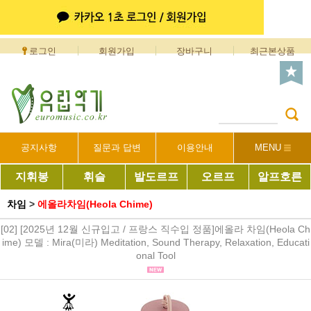
로그인
회원가입
장바구니
최근본상품
공지사항
질문과 답변
이용안내
MENU
지휘봉
휘슬
발도르프
오르프
알프호른
차임
>
에올라차임(Heola Chime)
[02] [2025년 12월 신규입고 / 프랑스 직수입 정품]에올라 차임(Heola Ch
ime) 모델 : Mira(미라) Meditation, Sound Therapy, Relaxation, Educati
onal Tool