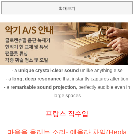
확대보기
- a
unique crystal-clear sound
unlike anything else
- a
long, deep resonance
that instantly captures attention
- a
remarkable sound projection,
perfectly audible even in
large spaces
프랑스 직수입
마음을 울리는 소리- 에올라 차임(Heola