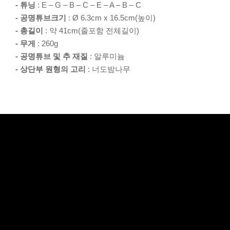
- 튜닝
: E – G – B – C – E – A – B – C
- 공명튜브크기
: Ø 6.3cm x 16.5cm(높이)
- 총길이
: 약 41cm(줄포함 전체길이)
- 무게
: 260g
- 공명튜브 및 추 재질
: 알루미늄
- 상단부 원형의 고리
: 너도밤나무