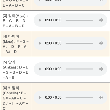
E – G – B – C –
E – A – B – C
[3] 알야(Alya) :
E – G – B – D –
E – A – B – D
[4] 마이아
(Maïa) : F – G –
A# – D – F – A
– A# – D
[5] 앙카
(Ankaa) : D – E
– G – B – D – E
– A – B
[6] 카펠라
(Capella) : F –
G# – A# – C –
D#' – F' – A#' –
C'