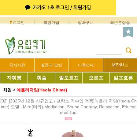
로그인
회원가입
장바구니
최근본상품
공지사항
질문과 답변
이용안내
MENU
지휘봉
휘슬
발도르프
오르프
알프호른
차임
>
에올라차임(Heola Chime)
[02] [2025년 12월 신규입고 / 프랑스 직수입 정품]에올라 차임(Heola Ch
ime) 모델 : Mira(미라) Meditation, Sound Therapy, Relaxation, Educati
onal Tool