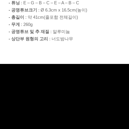
- 튜닝
: E – G – B – C – E – A – B – C
- 공명튜브크기
: Ø 6.3cm x 16.5cm(높이)
- 총길이
: 약 41cm(줄포함 전체길이)
- 무게
: 260g
- 공명튜브 및 추 재질
: 알루미늄
- 상단부 원형의 고리
: 너도밤나무