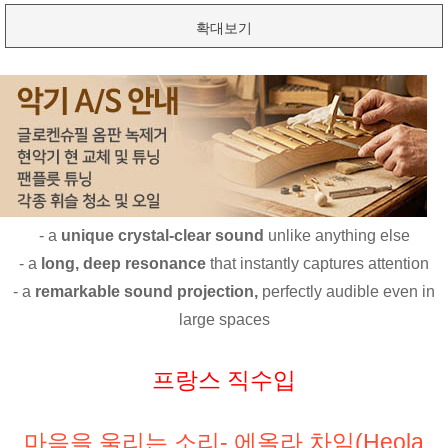
확대보기
- a
unique crystal-clear sound
unlike anything else
- a
long, deep resonance
that instantly captures attention
- a
remarkable sound projection,
perfectly audible even in
large spaces
프랑스 직수입
마음을 울리는 소리- 에올라 차임(Heola