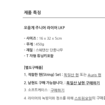
제품 특징
오음계 주니어 라이어 LKP
- 사이즈 :
16 x 32 x 5cm
- 무게 :
450g
- 재질 :
스웨덴산 단풍나무
- T 자형 튜닝키포함
[별도구매품]
또는
1. 적합한 현(String) Set :
독일산 현
Auris 현
2. 낱현도 구매 가능합니다. :
독일산 낱현 구매하기
3. 소프트케이스 :
구매하기
의 구매
4. 라이어의 녹방지와 청소를 위해
스트링오일