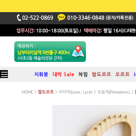
지휘봉
대박 Sale
차임
발도르프
오르프
HOME
라이어(Leier; Lyre)
오음계(Pentatonic)
>
발도르프
>
>
>
7현 오음계 주니어 라이어 LKP
(Pentatonic Junior Lyre LKP)