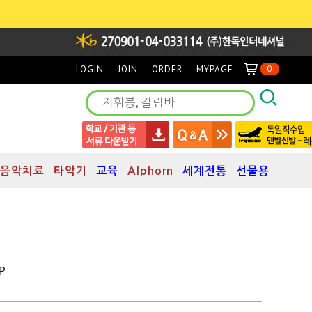
LOGIN
JOIN
ORDER
MYPAGE
0
음악치료
타악기
교육
Alphorn
세계전통
선물용
P