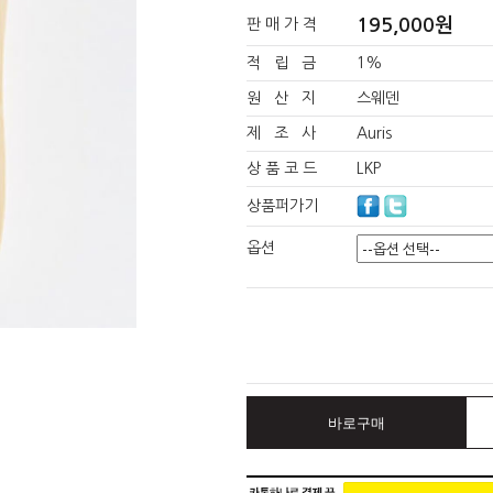
195,000원
판 매 가 격
적 립 금
1%
원 산 지
스웨덴
제 조 사
Auris
상 품 코 드
LKP
상품퍼가기
옵션
바로구매