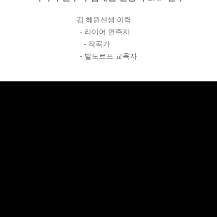
김 혜원선생 이력
- 라이어 연주자
- 작곡가
- 발도르프 교육자