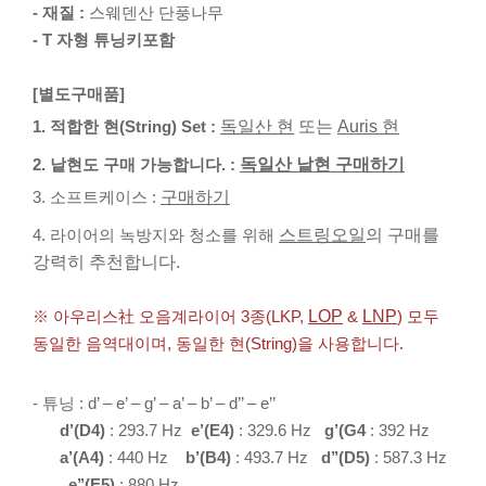
- 재질 :
스웨덴산 단풍나무
- T 자형 튜닝키포함
[별도구매품]
1. 적합한 현(String) Set :
독일산 현
또는
Auris 현
2. 낱현도 구매 가능합니다. :
독일산 낱현 구매하기
3. 소프트케이스 :
구매하기
4. 라이어의 녹방지와 청소를 위해
스트링오일
의 구매를
강력히 추천합니다.
※ 아우리스社 오음계라이어 3종(LKP,
LOP
&
LNP
) 모두
동일한 음역대이며, 동일한 현(String)을 사용합니다.
- 튜닝 : d’ – e’ – g’ – a’ – b’ – d’’ – e’’
d’(D4)
: 293.7 Hz
e’(E4)
: 329.6 Hz
g’(G4
: 392 Hz
a
’(A4)
: 440 Hz
b’(B4)
: 493.7 Hz
d’’(D5)
: 587.3 Hz
e’’(E5)
: 880 Hz