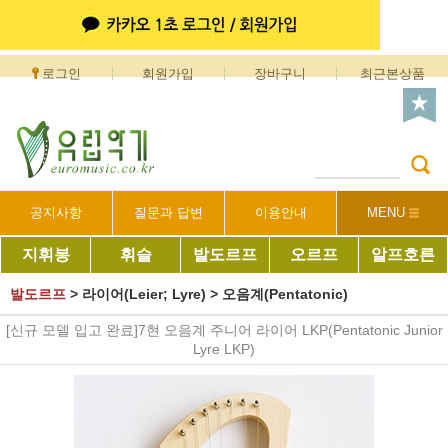
로그인
회원가입
장바구니
최근본상품
공지사항
질문과 답변
이용안내
MENU
지휘봉
휘슬
발도르프
오르프
알프호른
발도르프
>
라이어(Leier; Lyre)
>
오음계(Pentatonic)
[신규 모델 입고 완료]7현 오음계 주니어 라이어 LKP(Pentatonic Junior
Lyre LKP)