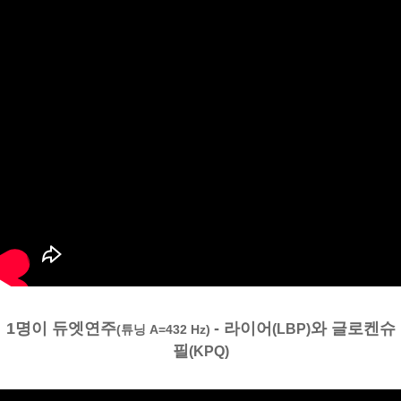
1명이 듀엣연주
- 라이어
와 글로켄슈
(LBP)
(튜닝 A=432 Hz)
필
(KPQ)