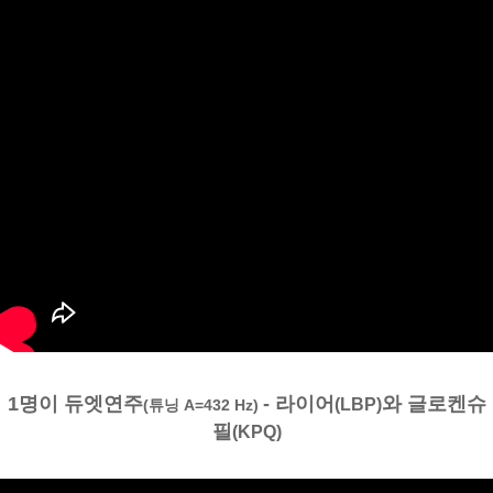
1명이 듀엣연주
- 라이어
와 글로켄슈
(LBP)
(튜닝 A=432 Hz)
필
(KPQ)