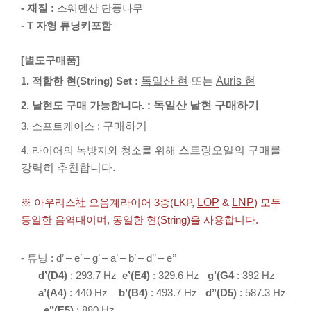
- 재질 :
스웨덴산 단풍나무
- T 자형 튜닝키포함
[별도구매품]
1. 적합한 현(String) Set :
독일산 현
또는
Auris 현
2. 낱현도 구매 가능합니다. :
독일산 낱현 구매하기
3. 소프트케이스 :
구매하기
4. 라이어의 녹방지와 청소를 위해
스트링오일
의 구매를
강력히 추천합니다.
※ 아우리스社 오음계라이어 3종(LKP,
LOP
&
LNP
) 모두
동일한 음역대이며, 동일한 현(String)을 사용합니다.
- 튜닝 : d’ – e’ – g’ – a’ – b’ – d’’ – e’’
d’(D4)
: 293.7 Hz
e’(E4)
: 329.6 Hz
g’(G4
: 392 Hz
a
’(A4)
: 440 Hz
b’(B4)
: 493.7 Hz
d’’(D5)
: 587.3 Hz
e’’(E5)
: 880 Hz