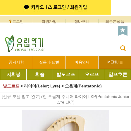
로그인
회원가입
장바구니
최근본상품
공지사항
질문과 답변
이용안내
MENU
지휘봉
휘슬
발도르프
오르프
알프호른
발도르프
>
라이어(Leier; Lyre)
>
오음계(Pentatonic)
[신규 모델 입고 완료]7현 오음계 주니어 라이어 LKP(Pentatonic Junior
Lyre LKP)