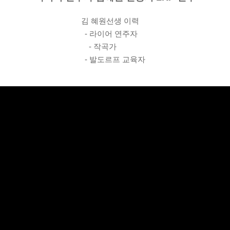
김 혜원선생 이력
- 라이어 연주자
- 작곡가
- 발도르프 교육자